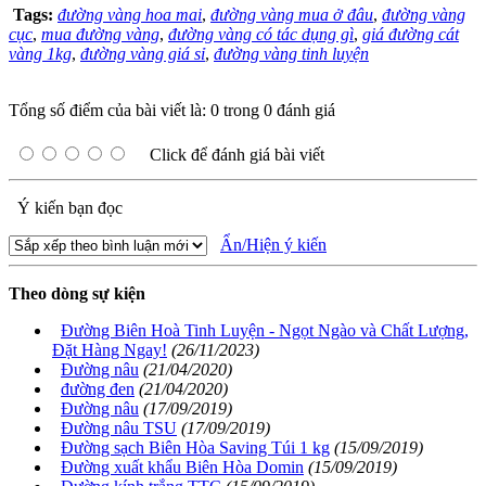
Tags:
đường vàng hoa mai
,
đường vàng mua ở đâu
,
đường vàng
cục
,
mua đường vàng
,
đường vàng có tác dụng gì
,
giá đường cát
vàng 1kg
,
đường vàng giá sỉ
,
đường vàng tinh luyện
Tổng số điểm của bài viết là: 0 trong 0 đánh giá
Click để đánh giá bài viết
Ý kiến bạn đọc
Ẩn/Hiện ý kiến
Theo dòng sự kiện
Đường Biên Hoà Tinh Luyện - Ngọt Ngào và Chất Lượng,
Đặt Hàng Ngay!
(26/11/2023)
Đường nâu
(21/04/2020)
đường đen
(21/04/2020)
Đường nâu
(17/09/2019)
Đường nâu TSU
(17/09/2019)
Đường sạch Biên Hòa Saving Túi 1 kg
(15/09/2019)
Đường xuất khẩu Biên Hòa Domin
(15/09/2019)