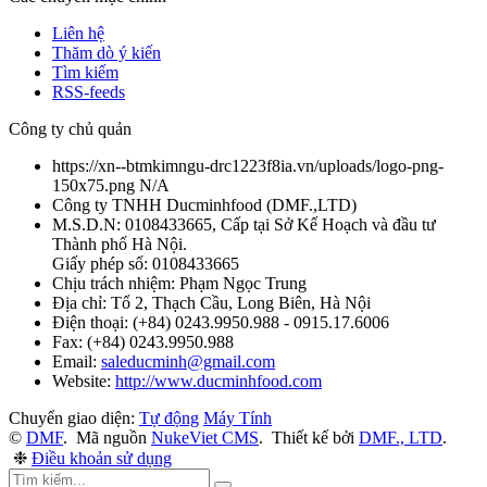
Liên hệ
Thăm dò ý kiến
Tìm kiếm
RSS-feeds
Công ty chủ quản
https://xn--btmkimngu-drc1223f8ia.vn/uploads/logo-png-
150x75.png
N/A
Công ty TNHH Ducminhfood
(
DMF.,LTD
)
M.S.D.N: 0108433665, Cấp tại Sở Kế Hoạch và đầu tư
Thành phố Hà Nội.
Giấy phép số: 0108433665
Chịu trách nhiệm:
Phạm Ngọc Trung
Địa chỉ:
Tổ 2, Thạch Cầu, Long Biên, Hà Nội
Điện thoại:
(+84) 0243.9950.988 - 0915.17.6006
Fax:
(+84) 0243.9950.988
Email:
saleducminh@gmail.com
Website:
http://www.ducminhfood.com
Chuyển giao diện:
Tự động
Máy Tính
©
DMF
.
Mã nguồn
NukeViet CMS
.
Thiết kế bởi
DMF., LTD
.
❉
Điều khoản sử dụng