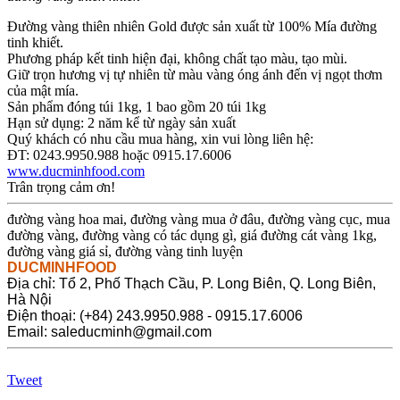
Đường vàng thiên nhiên Gold được sản xuất từ 100% Mía đường
tinh khiết.
Phương pháp kết tinh hiện đại, không chất tạo màu, tạo mùi.
Giữ trọn hương vị tự nhiên từ màu vàng óng ánh đến vị ngọt thơm
của mật mía.
Sản phẩm đóng túi 1kg, 1 bao gồm 20 túi 1kg
Hạn sử dụng: 2 năm kể từ ngày sản xuất
Quý khách có nhu cầu mua hàng, xin vui lòng liên hệ:
ĐT: 0243.9950.988 hoặc 0915.17.6006
www.ducminhfood.com
Trân trọng cảm ơn!
đường vàng hoa mai, đường vàng mua ở đâu, đường vàng cục, mua
đường vàng, đường vàng có tác dụng gì, giá đường cát vàng 1kg,
đường vàng giá sỉ, đường vàng tinh luyện
DUCMINHFOOD
Địa chỉ: Tổ 2, Phố Thạch Cầu, P. Long Biên, Q. Long Biên,
Hà Nội
Điện thoại: (+84) 243.9950.988 - 0915.17.6006
Email: saleducminh@gmail.com
Tweet