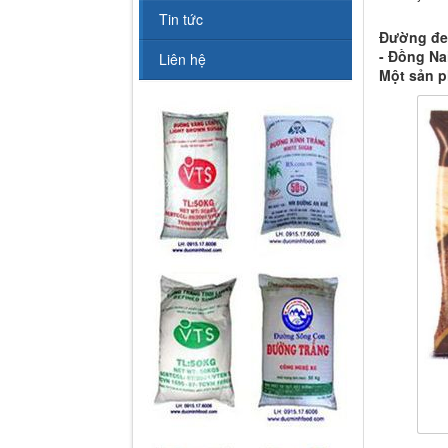
Tin tức
Đường đe
- Đồng Na
Liên hệ
Một sản p