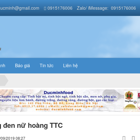
ducminh@gmail.com
0915176006
Zalo/ iMessage: 0915176006
a
ánh
Báo giá
Tin tức
Liên hệ
 đen nữ hoàng TTC
/09/2019 08:27