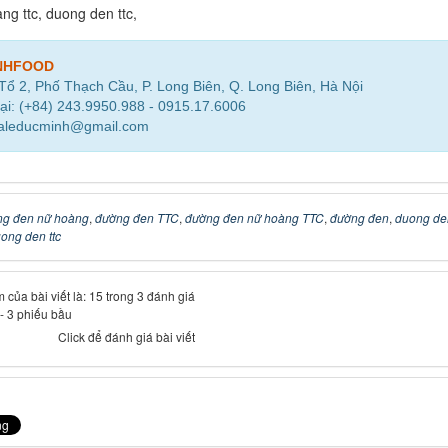
ng ttc, duong den ttc,
NHFOOD
 Tổ 2, Phố Thạch Cầu, P. Long Biên, Q. Long Biên, Hà Nội
ại: (+84) 243.9950.988 - 0915.17.6006
saleducminh@gmail.com
g đen nữ hoàng
,
đường đen TTC
,
đường đen nữ hoàng TTC
,
đường đen
,
duong de
ong den ttc
 của bài viết là: 15 trong 3 đánh giá
-
3
phiếu bầu
Click để đánh giá bài viết