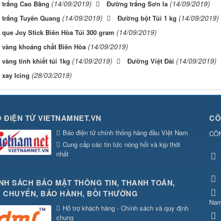
(14/09/2019)
(14/09/2019)
trắng Cao Bằng
Đường trắng Sơn la
(14/09/2019)
(14/09/2019)
trắng Tuyên Quang
Đường bột Túi 1 kg
(14/09/2019)
que Joy Stick Biên Hòa Túi 300 gram
(14/09/2019)
vàng khoáng chất Biên Hòa
(14/09/2019)
(14/09/2019)
vàng tinh khiết túi 1kg
Đường Việt Đài
(28/03/2019)
xay Icing
 ĐIỆN TỬ VIETNAMNET.VN
CÔ
Báo điện tử chính thống hàng đầu Việt Nam
CÔ
Cung cấp các tin tức nóng hổi và kịp thời
nhất
NH SÁCH BẢO MẬT THÔNG TIN, THANH TOÁN,
 CHUYỂN, BẢO HÀNH, BỒI THƯỜNG
Na
Hỗ trợ khách hàng - Chính sách và quy định
chung