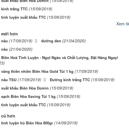
(15/09/2019)
xuất khẩu Biên Hòa Domin
(15/09/2019)
kính trắng TTC
(15/09/2019)
tinh luyện xuất khẩu TTC
Xem tiế
 mới hơn
(17/09/2019)
(21/04/2020)
 nâu
đường đen
(21/04/2020)
 nâu
Biên Hoà Tinh Luyện - Ngọt Ngào và Chất Lượng, Đặt Hàng Ngay!
23)
(17/09/2019)
vàng thiên nhiên Biên Hòa Gold Túi 1 kg
(17/09/2019)
(15/09/2019)
 nâu TSU
Đường kính trắng TTC
(15/09/2019)
xuất khẩu Biên Hòa Domin
(15/09/2019)
sạch Biên Hòa Saving Túi 1 kg
(15/09/2019)
tinh luyện xuất khẩu TTC
 cũ hơn
(14/09/2019)
tinh luyện hũ Biên Hòa 800gr