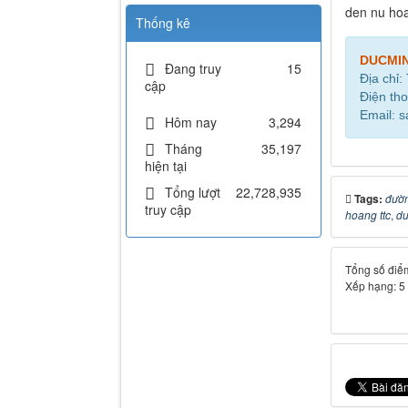
den nu hoa
Thống kê
DUCMI
Đang truy
15
Địa chỉ:
cập
Điện tho
Email: 
Hôm nay
3,294
Tháng
35,197
hiện tại
Tổng lượt
22,728,935
Tags:
đườn
truy cập
hoang ttc
,
du
Tổng số điểm
Xếp hạng:
5