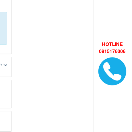
HOTLINE
0915176006
n nu