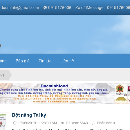
educminh@gmail.com
0915176006
Zalo/ iMessage: 091517600
a
bánh
Báo giá
Tin tức
Liên hệ
ng
Bột năng Tài ký
17/09/2019 11:28:00 AM
Đã xem: 5643
Phản hồi: 0