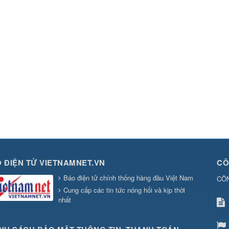
 ĐIỆN TỬ VIETNAMNET.VN
CÔ
Báo điện tử chính thống hàng đầu Việt Nam
CÔ
Cung cấp các tin tức nóng hổi và kịp thời
nhất