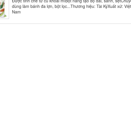
Được tinh chế từ củ khoai mìBột năng tạo độ dai, sánh, sệtChu
dùng làm bánh đa lợn, bột lọc...Thương hiệu: Tài KýXuất xứ: Việ
Nam