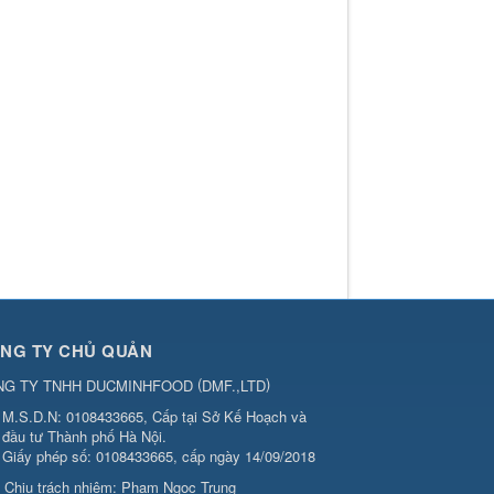
NG TY CHỦ QUẢN
(
)
NG TY TNHH DUCMINHFOOD
DMF.,LTD
M.S.D.N: 0108433665, Cấp tại Sở Kế Hoạch và
đầu tư Thành phố Hà Nội.
Giấy phép số: 0108433665, cấp ngày 14/09/2018
Chịu trách nhiệm:
Phạm Ngọc Trung