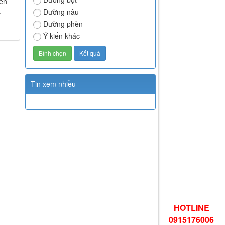
yên
t
Đường nâu
Đường phèn
Ý kiến khác
Tin xem nhiều
HOTLINE
0915176006