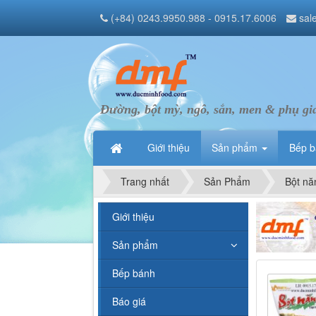
(+84) 0243.9950.988 - 0915.17.6006
sal
Đường, bột mỳ, ngô, sắn, men & phụ gi
Giới thiệu
Sản phẩm
Bếp 
Trang nhất
Sản Phẩm
Bột nă
Giới thiệu
Sản phẩm
Bếp bánh
Báo giá