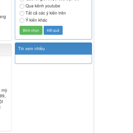
Qua kênh youtube
Tất cả các ý kiến trên
àng
Ý kiến khác
Tin xem nhiều
t mỳ
99,
ột
t