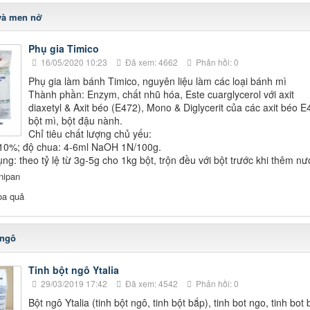
và men nở
Phụ gia Timico
16/05/2020 10:23
Đã xem: 4662
Phản hồi: 0
Phụ gia làm bánh Timico, nguyên liệu làm các loại bánh mì
Thành phần: Enzym, chất nhũ hóa, Este cuarglycerol với axit
diaxetyl & Axit béo (E472), Mono & Diglycerit của các axit béo E
bột mì, bột đậu nành.
Chỉ tiêu chất lượng chủ yếu:
10%; độ chua: 4-6ml NaOH 1N/100g.
ng: theo tỷ lệ từ 3g-5g cho 1kg bột, trộn đều với bột trước khi thêm nư
nipan
oa quả
 ngô
Tinh bột ngô Ytalia
29/03/2019 17:42
Đã xem: 4542
Phản hồi: 0
Bột ngô Ytalia (tinh bột ngô, tinh bột bắp), tinh bot ngo, tinh bot