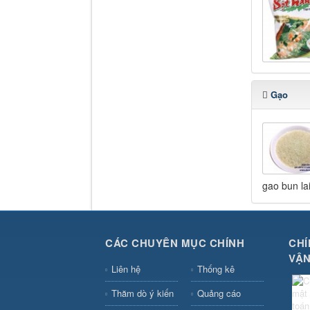
Gạo
gao bun la
CÁC CHUYÊN MỤC CHÍNH
CHÍ
VẬN
Liên hệ
Thống kê
Thăm dò ý kiến
Quảng cáo