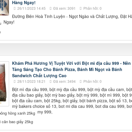
Hàng Ngay!
26/11/2023 14:45
Đã xem: 3091
Phản hồi: 0
Đường Biên Hoà Tinh Luyện - Ngọt Ngào và Chất Lượng, Đặt H
Ngay!
u
n
Khám Phá Hương Vị Tuyệt Vời với Bột mì địa cầu 999 - Nền
Tảng Sáng Tạo Cho Bánh Pizza, Bánh Mì Ngọt và Bánh
Sandwich Chất Lượng Cao
28/11/2023 18:21
Đã xem: 3494
Phản hồi: 0
Bột mì địa cầu 999, bột mỳ địa cầu 999, bột mỳ địa cầu cam, bộ
địa cầu bao giấy, bột mỳ bao giấy, bột mỳ 999, bột mì 999, bột 9
bột địa cầu cam, bột 25kg, bột giấy, bột bánh pizza, bột số 13, b
mỳ bakers choice số 13, bot mi dia cau 999, bot dia cau 999, bo
my 999,
bông hồng xanh 25kg
i cân bao giấy 25kg