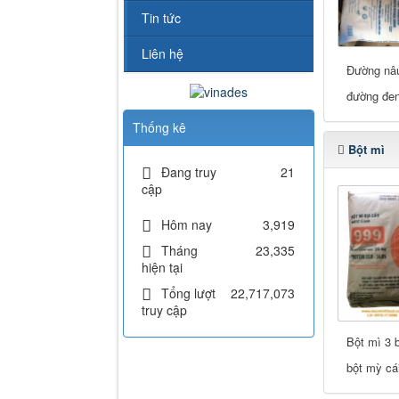
Tin tức
Liên hệ
Đường nâ
đường đe
Thống kê
Bột mì
Đang truy
21
cập
Hôm nay
3,919
Tháng
23,335
hiện tại
Tổng lượt
22,717,073
truy cập
Bột mì 3 
bột mỳ cá