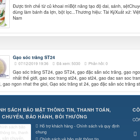
Được tinh chế từ củ khoai mìBột năng tạo độ dai, sánh, sệtChu
dùng làm bánh đa lợn, bột lọc...Thương hiệu: Tài KýXuất xứ: Việ
Nam
Gạo sóc trăng ST24
07/12/2019 19:36
Đã xem: 5030
Phản hồi: 0
Gạo sóc trăng ST24, gạo ST24, gạo đặc sản sóc trăng, gạo ng
nhất thế giới, gao soc trang st24, gao st24, gao dac san soc tra
i, gao ngon nhat the gioi, Gạo sóc trăng st 24, gạo đặc sản sóc trăng s
NH SÁCH BẢO MẬT THÔNG TIN, THANH TOÁN,
CÔ
 CHUYỂN, BẢO HÀNH, BỒI THƯỜNG
CÔ
Hỗ trợ khách hàng - Chính sách và quy định
chung
Chính sách về bảo mật thông tin