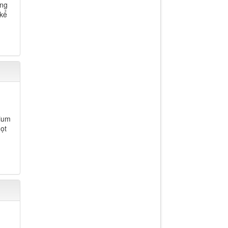
ơng
kể
dium
ọt