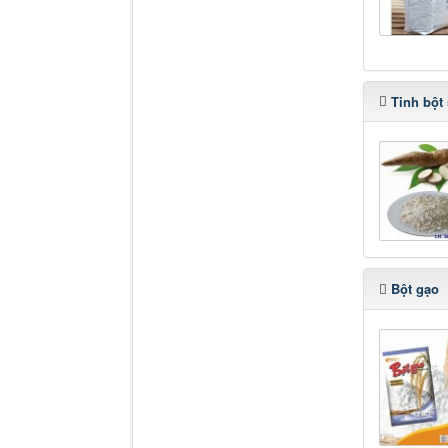
Tinh bột
Bột gạo