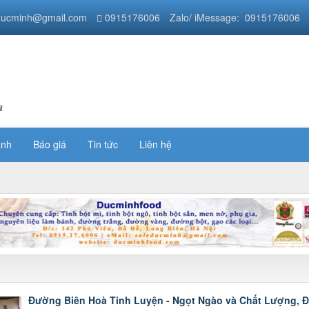
ducminh@gmail.com
0915176006
Zalo/ iMessage: 0915176006
a
ánh
Báo giá
Tin tức
Liên hệ
Đường Biên Hoà Tinh Luyện - Ngọt Ngào và Chất Lượng, Đ