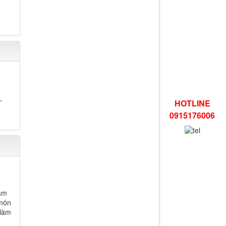
,
HOTLINE
0915176006
làm
 món
 làm