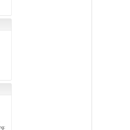
ế
ng: