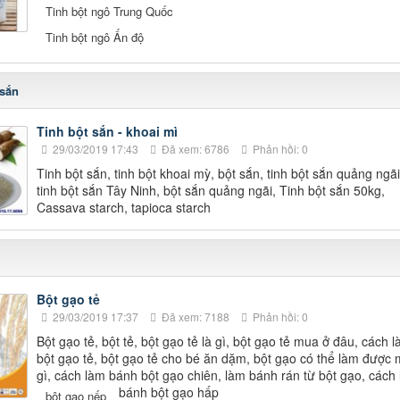
Tinh bột ngô Trung Quốc
Tinh bột ngô Ấn độ
 sắn
Tinh bột sắn - khoai mì
29/03/2019 17:43
Đã xem: 6786
Phản hồi: 0
Tinh bột sắn, tinh bột khoai mỳ, bột sắn, tinh bột sắn quảng ngãi
tinh bột sắn Tây Ninh, bột sắn quảng ngãi, Tinh bột sắn 50kg,
Cassava starch, tapioca starch
Bột gạo tẻ
29/03/2019 17:37
Đã xem: 7188
Phản hồi: 0
Bột gạo tẻ, bột tẻ, bột gạo tẻ là gì, bột gạo tẻ mua ở đâu, cách 
bột gạo tẻ, bột gạo tẻ cho bé ăn dặm, bột gạo có thể làm được
gì, cách làm bánh bột gạo chiên, làm bánh rán từ bột gạo, cách
bánh bột gạo hấp
bột gạo nếp