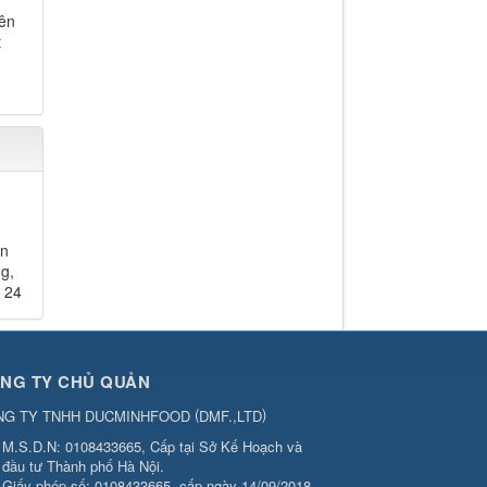
yên
t
on
ng,
t 24
NG TY CHỦ QUẢN
(
)
NG TY TNHH DUCMINHFOOD
DMF.,LTD
M.S.D.N: 0108433665, Cấp tại Sở Kế Hoạch và
đầu tư Thành phố Hà Nội.
Giấy phép số: 0108433665, cấp ngày 14/09/2018