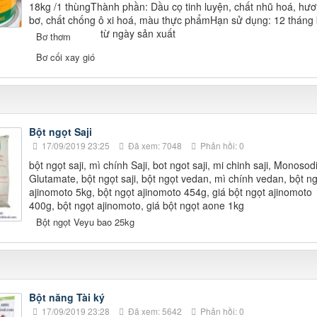
18kg /1 thùngThành phần: Dầu cọ tinh luyện, chất nhũ hoá, hư
bơ, chất chống ô xi hoá, màu thực phẩmHạn sử dụng: 12 tháng 
từ ngày sản xuất
Bơ thơm
Bơ cối xay gió
Bột ngọt Saji
17/09/2019 23:25
Đã xem: 7048
Phản hồi: 0
bột ngọt saji, mì chính Saji, bot ngot saji, mi chinh saji, Monoso
Glutamate, bột ngọt saji, bột ngọt vedan, mì chính vedan, bột ng
ajinomoto 5kg, bột ngọt ajinomoto 454g, giá bột ngọt ajinomoto
400g, bột ngọt ajinomoto, giá bột ngọt aone 1kg
Bột ngọt Veyu bao 25kg
Bột năng Tài ký
17/09/2019 23:28
Đã xem: 5642
Phản hồi: 0