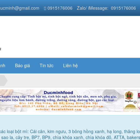
ducminh@gmail.com
0915176006
Zalo/ iMessage: 0915176006
a
ánh
Báo giá
Tin tức
Liên hệ
ác loại bột mì: Cái cân, kim ngưu, 3 bông hồng xanh, hạ long, thăng l
, sao la, cây tre, BP7, BP9, chìa khóa xanh, chìa khóa đỏ, ATTA, bakers