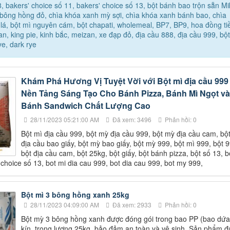
8, bakers' choice số 11, bakers' choice số 13, bột bánh bao trộn sẵn M
bông hồng đỏ, chìa khóa xanh mỳ sợi, chìa khóa xanh bánh bao, chìa
lá, bột mì nguyên cám, bột chapati, wholemeal, BP7, BP9, hoa đồng ti
an, king pie, kinh bắc, meizan, xe đạp đỏ, địa cầu 888, địa cầu 999, bộ
ye, dark rye
Khám Phá Hương Vị Tuyệt Vời với Bột mì địa cầu 999 
Nền Tảng Sáng Tạo Cho Bánh Pizza, Bánh Mì Ngọt và
Bánh Sandwich Chất Lượng Cao
28/11/2023 05:21:00 AM
Đã xem: 3496
Phản hồi: 0
Bột mì địa cầu 999, bột mỳ địa cầu 999, bột mỳ địa cầu cam, bộ
địa cầu bao giấy, bột mỳ bao giấy, bột mỳ 999, bột mì 999, bột 9
bột địa cầu cam, bột 25kg, bột giấy, bột bánh pizza, bột số 13, b
choice số 13, bot mi dia cau 999, bot dia cau 999, bot my 999,
Bột mì 3 bông hồng xanh 25kg
28/11/2023 04:09:00 AM
Đã xem: 2933
Phản hồi: 0
Bột mỳ 3 bông hồng xanh được đóng gói trong bao PP (bao dứa
kín, trọng lượng 25kg, bảo đảm an toàn và vệ sinh. Sản phẩm 