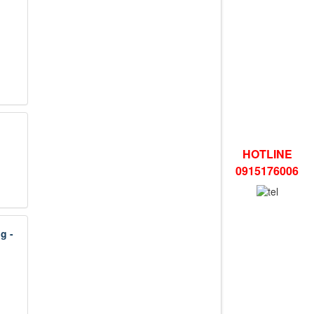
HOTLINE
0915176006
g -