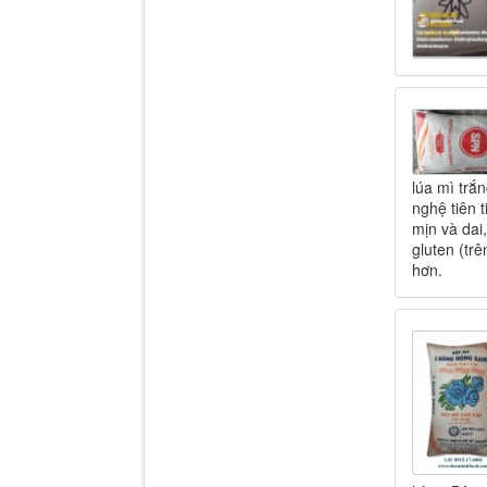
lúa mì trắ
nghệ tiên 
mịn và dai
gluten (tr
hơn.