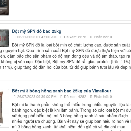
Bột mỳ SPN đỏ bao 25kg
06/11/2023 01:47:00 AM
Đã xem: 2278
Phản hồi: 0
Bột mỳ SPN đỏ là loại bột mịn có chất lượng cao, được sản xuất 
ng nguyên hạt. Quá trình sản xuất Bột mỳ SPN đỏ được thực hiện với c
tiến, đảm bảo cho sản phẩm có độ mịn đồng đều và độ ẩm thấp, tạo ra
, không bị vón cục. Đặc biệt, Bột mỳ SPN đỏ rất giàu protein (trên 11%)
ên 11%), giúp tăng độ đàn hồi của bột, từ đó giúp bánh tươi lâu và đẹp 
Bột mì 3 bông hồng xanh bao 25kg của Vimaflour
26/07/2023 09:39:00 PM
Đã xem: 4282
Phản hồi: 0
Bột mì là thành phần không thể thiếu trong nhiều nguyên liệu l
bánh ngon, đặc biệt là khi làm bánh. Trong số các loại bột mì đ
sử dụng phổ biến, bột mì 3 bông hồng xanh là sản phẩm được
nhiều người ưa chuộng. Bài viết này sẽ giúp bạn hiểu rõ hơn về 
mì 3 bông hồng xanh, từ khái niệm đến giá cả và địa chỉ mua