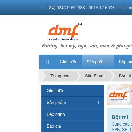
(+84) 0243.9950.988 - 0915.17.6006
sale
Đường, bột mỳ, ngô, sắn, men & phụ gi
Giới thiệu
Sản phẩm
Bếp b
Trang nhất
Sản Phẩm
Bột mì
Giới thiệu
Sản phẩm
Bếp bánh
Bột mì
Cung cấp c
Báo giá
SPB, SPIII