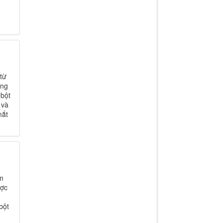
từ
ông
 bột
 và
mắt
àm
ược
bột