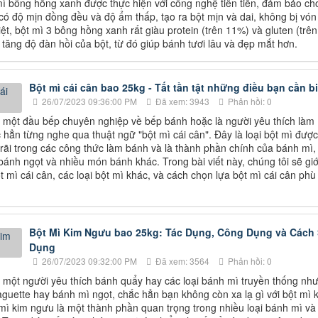
ì bông hồng xanh được thực hiện với công nghệ tiên tiến, đảm bảo ch
ó độ mịn đồng đều và độ ẩm thấp, tạo ra bột mịn và dai, không bị vón
ệt, bột mì 3 bông hồng xanh rất giàu protein (trên 11%) và gluten (trên
 tăng độ đàn hồi của bột, từ đó giúp bánh tươi lâu và đẹp mắt hơn.
Bột mì cái cân bao 25kg - Tất tần tật những điều bạn cần bi
26/07/2023 09:36:00 PM
Đã xem: 3943
Phản hồi: 0
 một đầu bếp chuyên nghiệp về bếp bánh hoặc là người yêu thích làm
 hẳn từng nghe qua thuật ngữ "bột mì cái cân". Đây là loại bột mì đượ
rãi trong các công thức làm bánh và là thành phần chính của bánh mì,
bánh ngọt và nhiều món bánh khác. Trong bài viết này, chúng tôi sẽ giớ
t mì cái cân, các loại bột mì khác, và cách chọn lựa bột mì cái cân phù
Bột Mì Kim Ngưu bao 25kg: Tác Dụng, Công Dụng và Cách
Dụng
26/07/2023 09:32:00 PM
Đã xem: 3564
Phản hồi: 0
 một người yêu thích bánh quẩy hay các loại bánh mì truyền thống nh
guette hay bánh mì ngọt, chắc hẳn bạn không còn xa lạ gì với bột mì 
mì kim ngưu là một thành phần quan trọng trong nhiều loại bánh mì và