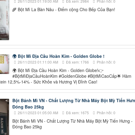
26/11/2023 01:19:00 AM
Đã xem: 2984
Phản hồi: 0
🌾 Bột Mì La Bàn Nâu - Điểm cộng Cho Bếp Của Bạn!
🌍 Bột Mì Địa Cầu Hoàn Kim - Golden Globe !
26/11/2023 01:11:00 AM
Đã xem: 1766
Phản hồi: 0
🌍 Bột Mì Địa Cầu Hoàn Kim - Golden Globe!👉
#BộtMìĐịaCầuHoànKim #GoldenGlobe #BộtMìCaoCấp🌟 Hàm
tein 12,5%-14% - Sức Khỏe và Hương Vị Đỉnh Cao!
Bột Bánh Mì VN - Chất Lượng Từ Nhà Máy Bột Mỳ Tiến Hưn
Đóng Bao 25kg
26/11/2023 01:05:00 AM
Đã xem: 1675
Phản hồi: 0
Bột Bánh Mì VN - Chất Lượng Từ Nhà Máy Bột Mỳ Tiến Hưng -
Đóng Bao 25kg