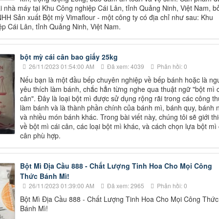
ại nhà máy tại Khu Công nghiệp Cái Lân, tỉnh Quảng Ninh, Việt Nam, bở
HH Sản xuất Bột mỳ Vimaflour - một công ty có địa chỉ như sau: Khu
p Cái Lân, tỉnh Quảng Ninh, Việt Nam.
bột mỳ cái cân bao giấy 25kg
26/11/2023 01:54:00 AM
Đã xem: 4039
Phản hồi: 0
Nếu bạn là một đầu bếp chuyên nghiệp về bếp bánh hoặc là ng
yêu thích làm bánh, chắc hẳn từng nghe qua thuật ngữ "bột mì c
cân". Đây là loại bột mì được sử dụng rộng rãi trong các công t
làm bánh và là thành phần chính của bánh mì, bánh quy, bánh 
và nhiều món bánh khác. Trong bài viết này, chúng tôi sẽ giới th
về bột mì cái cân, các loại bột mì khác, và cách chọn lựa bột mì 
cân phù hợp.
Bột Mì Địa Cầu 888 - Chất Lượng Tinh Hoa Cho Mọi Công
Thức Bánh Mì!
26/11/2023 01:39:00 AM
Đã xem: 2965
Phản hồi: 0
Bột Mì Địa Cầu 888 - Chất Lượng Tinh Hoa Cho Mọi Công Thức
Bánh Mì!