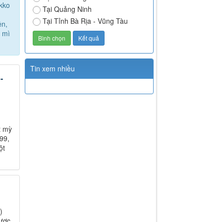
ikko
Tại Quảng Ninh
Tại Tỉnh Bà Rịa - Vũng Tàu
ền,
t mì
Tin xem nhiều
-
t mỳ
99,
ột
)
được