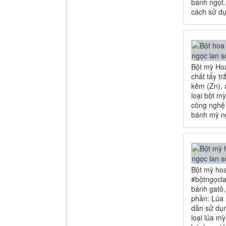
bánh ngọt. 
cách sử dụ
Bột mỳ Hoa
chất tẩy t
kẽm (Zn), 
loại bột m
công nghệ 
bánh mỳ ng
Bột mỳ ho
#bộtngọcla
bánh gatô,
phần: Lúa 
dẫn sử dụn
loại lúa m