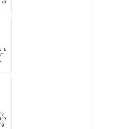
g và
,
 là
ới
,
ng
t từ
òng