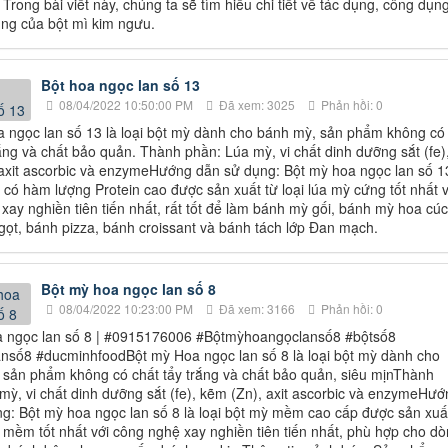
Trong bài viết này, chúng ta sẽ tìm hiểu chi tiết về tác dụng, công dụn
ng của bột mì kim ngưu.
Bột hoa ngọc lan số 13
08/04/2022 10:50:00 PM
Đã xem: 3025
Phản hồi: 0
 ngọc lan số 13 là loại bột mỳ dành cho bánh mỳ, sản phẩm không có
rắng và chất bảo quản. Thành phần: Lúa mỳ, vi chất dinh dưỡng sắt (fe)
axit ascorbic và enzymeHướng dẫn sử dụng: Bột mỳ hoa ngọc lan số 13
ỳ có hàm lượng Protein cao được sản xuất từ loại lúa mỳ cứng tốt nhất v
xay nghiền tiên tiến nhất, rất tốt để làm bánh mỳ gối, bánh mỳ hoa cúc
ọt, bánh pizza, bánh croissant và bánh tách lớp Đan mạch.
Bột mỳ hoa ngọc lan số 8
08/04/2022 10:23:00 PM
Đã xem: 3166
Phản hồi: 0
a ngọc lan số 8 | #0915176006 #Bộtmỳhoangọclansố8 #bộtsố8
nsố8 #ducminhfoodBột mỳ Hoa ngọc lan số 8 là loại bột mỳ dành cho
 sản phẩm không có chất tẩy trắng và chất bảo quản, siêu mịnThành
mỳ, vi chất dinh dưỡng sắt (fe), kẽm (Zn), axit ascorbic và enzymeHướ
g: Bột mỳ hoa ngọc lan số 8 là loại bột mỳ mềm cao cấp được sản xuấ
ỳ mềm tốt nhất với công nghệ xay nghiền tiên tiến nhất, phù hợp cho d