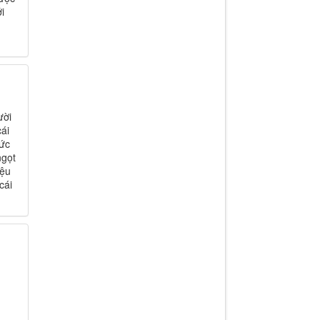
i
ười
ái
hức
ngọt
iệu
cái