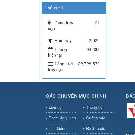
Thống kê
Đang truy
21
cập
Hôm nay
2,929
Tháng
34,832
hiện tại
Tổng lượt
22,728,570
truy cập
CÁC CHUYÊN MỤC CHÍNH
BÁO
Liên hệ
Thống kê
Thăm dò ý kiến
Quảng cáo
Tìm kiếm
RSS-feeds