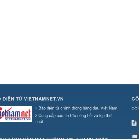
 ĐIỆN TỬ VIETNAMNET.VN
CÔ
Báo điện tử chính thống hàng đầu Việt Nam
CÔ
Cung cấp các tin tức nóng hổi và kịp thời
nhất