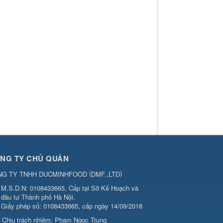
NG TY CHỦ QUẢN
(
)
NG TY TNHH DUCMINHFOOD
DMF.,LTD
M.S.D.N: 0108433665, Cấp tại Sở Kế Hoạch và
đầu tư Thành phố Hà Nội.
Giấy phép số: 0108433665, cấp ngày 14/09/2018
Chịu trách nhiệm:
Phạm Ngọc Trung