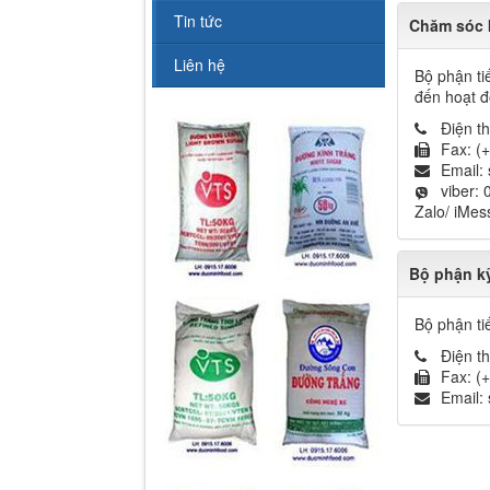
Tin tức
Chăm sóc 
Liên hệ
Bộ phận ti
đến hoạt đ
Điện t
Fax:
(
Email:
viber:
Zalo/ iMe
Bộ phận kỹ
Bộ phận ti
Điện t
Fax:
(
Email: