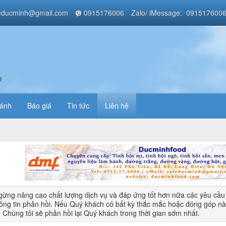
educminh@gmail.com
0915176006
Zalo/ iMessage: 091517600
a
bánh
Báo giá
Tin tức
Liên hệ
ừng nâng cao chất lượng dịch vụ và đáp ứng tốt hơn nữa các yêu cầ
ông tin phản hồi. Nếu Quý khách có bất kỳ thắc mắc hoặc đóng góp nào, 
. Chúng tôi sẽ phản hồi lại Quý khách trong thời gian sớm nhất.