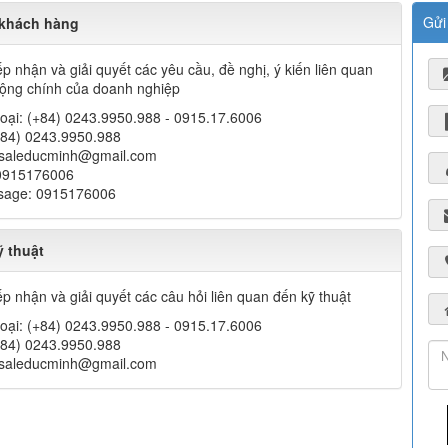
Gửi
khách hàng
ếp nhận và giải quyết các yêu cầu, đề nghị, ý kiến liên quan
ộng chính của doanh nghiệp
hoại:
(+84) 0243.9950.988 - 0915.17.6006
+84) 0243.9950.988
saleducminh@gmail.com
0915176006
ssage:
0915176006
 thuật
ếp nhận và giải quyết các câu hỏi liên quan đến kỹ thuật
hoại:
(+84) 0243.9950.988 - 0915.17.6006
+84) 0243.9950.988
saleducminh@gmail.com