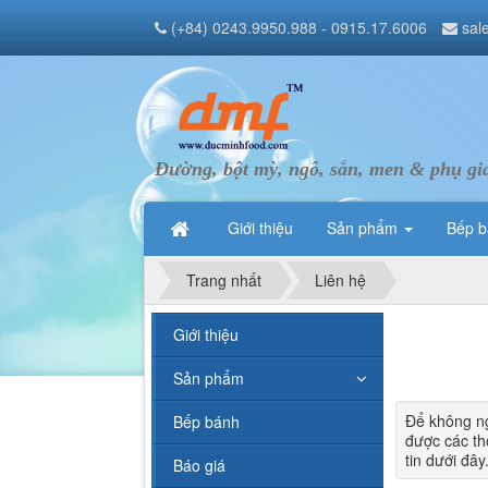
(+84) 0243.9950.988 - 0915.17.6006
sal
Đường, bột mỳ, ngô, sắn, men & phụ gi
Giới thiệu
Sản phẩm
Bếp 
Trang nhất
Liên hệ
Giới thiệu
Sản phẩm
Để không ng
Bếp bánh
được các th
tin dưới đây
Báo giá