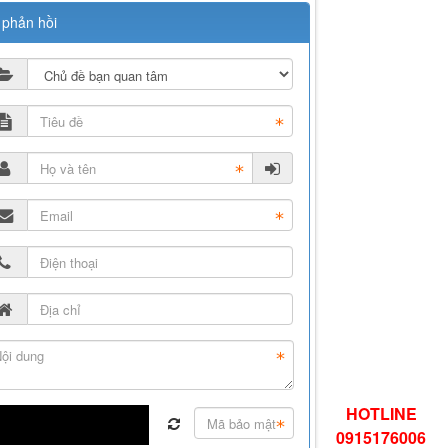
 phản hồi
HOTLINE
0915176006