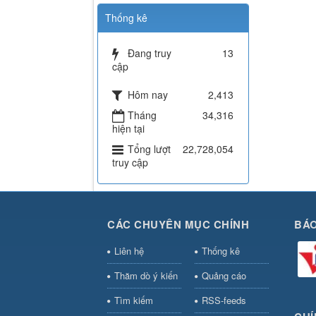
Thống kê
Đang truy
13
cập
Hôm nay
2,413
Tháng
34,316
hiện tại
Tổng lượt
22,728,054
truy cập
CÁC CHUYÊN MỤC CHÍNH
BÁO
Liên hệ
Thống kê
Thăm dò ý kiến
Quảng cáo
Tìm kiếm
RSS-feeds