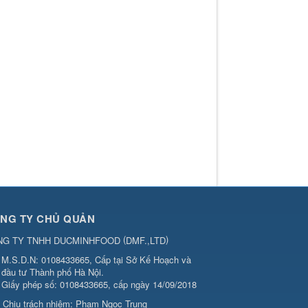
NG TY CHỦ QUẢN
(
)
NG TY TNHH DUCMINHFOOD
DMF.,LTD
M.S.D.N: 0108433665, Cấp tại Sở Kế Hoạch và
đầu tư Thành phố Hà Nội.
Giấy phép số: 0108433665, cấp ngày 14/09/2018
Chịu trách nhiệm:
Phạm Ngọc Trung