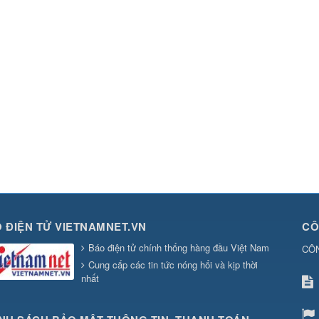
 ĐIỆN TỬ VIETNAMNET.VN
CÔ
Báo điện tử chính thống hàng đầu Việt Nam
CÔ
Cung cấp các tin tức nóng hổi và kịp thời
nhất