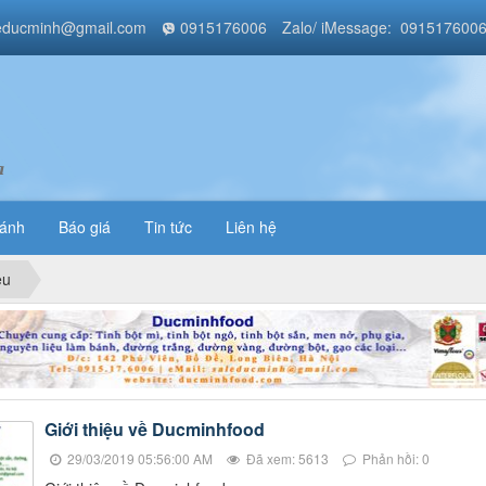
educminh@gmail.com
0915176006
Zalo/ iMessage: 091517600
a
bánh
Báo giá
Tin tức
Liên hệ
ệu
Giới thiệu về Ducminhfood
29/03/2019 05:56:00 AM
Đã xem: 5613
Phản hồi: 0