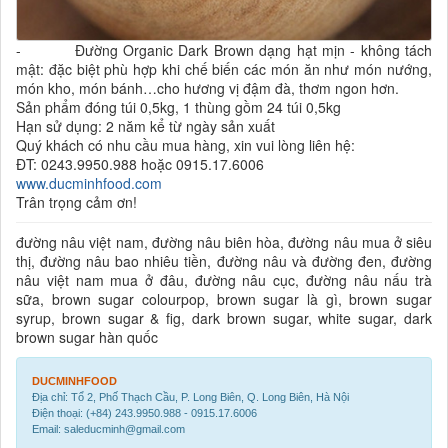
- Đường Organic Dark Brown dạng hạt mịn - không tách
mật: đặc biệt phù hợp khi chế biến các món ăn như món nướng,
món kho, món bánh…cho hương vị đậm đà, thơm ngon hơn.
Sản phẩm đóng túi 0,5kg, 1 thùng gồm 24 túi 0,5kg
Hạn sử dụng: 2 năm kể từ ngày sản xuất
Quý khách có nhu cầu mua hàng, xin vui lòng liên hệ:
ĐT: 0243.9950.988 hoặc 0915.17.6006
www.ducminhfood.com
Trân trọng cảm ơn!
đường nâu việt nam, đường nâu biên hòa, đường nâu mua ở siêu
thị, đường nâu bao nhiêu tiền, đường nâu và đường đen, đường
nâu việt nam mua ở đâu, đường nâu cục, đường nâu nấu trà
sữa, brown sugar colourpop, brown sugar là gì, brown sugar
syrup, brown sugar & fig, dark brown sugar, white sugar, dark
brown sugar hàn quốc
DUCMINHFOOD
Địa chỉ: Tổ 2, Phố Thạch Cầu, P. Long Biên, Q. Long Biên, Hà Nội
Điện thoại: (+84) 243.9950.988 - 0915.17.6006
Email: saleducminh@gmail.com