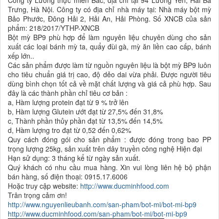
Trưng, Hà Nội. Công ty có địa chỉ nhà máy tại: Nhà máy bột mỳ
Bảo Phước, Đông Hải 2, Hải An, Hải Phòng. Số XNCB của sản
phẩm: 218/2017/YTHP-XNCB
Bột mỳ BP9 phù hợp để làm nguyên liệu chuyên dùng cho sản
xuất các loại bánh mỳ ta, quẩy đùi gà, mỳ ăn liền cao cấp, bánh
xếp lớn..
Các sản phẩm được làm từ nguồn nguyên liệu là bột mỳ BP9 luôn
cho tiêu chuẩn giá trị cao, độ dẻo dai vừa phải. Được người tiêu
dùng bình chọn tốt cả về mặt chất lượng và giá cả phù hợp. Sau
đây là các thành phần chỉ tiêu cơ bản :
a, Hàm lượng protein đạt từ 9 % trở lên
b, Hàm lượng Glutein ướt đạt từ 27,5% đến 31,8%
c, Thành phần thủy phần đạt từ 13,5% đến 14,5%
d, Hàm lượng tro đạt từ 0,52 đến 0,62%
Quy cách đóng gói cho sản phẩm : được đóng trong bao PP
trọng lượng 25kg, sản xuất trên dây truyền công nghệ Hiện đại
Hạn sử dụng: 3 tháng kể từ ngày sản xuất.
Quý khách có nhu cầu mua hàng. Xin vui lòng liên hệ bộ phận
bán hàng, số điện thoại: 0915.17.6006
Hoặc truy cập website:
http://www.ducminhfood.com
Trân trọng cảm ơn!
http://www.nguyenlieubanh.com/san-pham/bot-mi/bot-mi-bp9
http://www.ducminhfood.com/san-pham/bot-mi/bot-mi-bp9