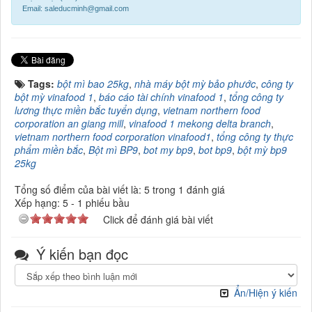
Email: saleducminh@gmail.com
Tags:
bột mì bao 25kg
,
nhà máy bột mỳ bảo phước
,
công ty
bột mỳ vinafood 1
,
báo cáo tài chính vinafood 1
,
tổng công ty
lương thực miền bắc tuyển dụng
,
vietnam northern food
corporation an giang mill
,
vinafood 1 mekong delta branch
,
vietnam northern food corporation vinafood1
,
tổng công ty thực
phẩm miền bắc
,
Bột mì BP9
,
bot my bp9
,
bot bp9
,
bột mỳ bp9
25kg
Tổng số điểm của bài viết là: 5 trong 1 đánh giá
Xếp hạng:
5
-
1
phiếu bầu
Click để đánh giá bài viết
Ý kiến bạn đọc
Ẩn/Hiện ý kiến