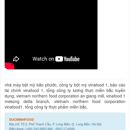
nhà máy bột mỳ bảo phước, công ty bột mỳ vinafood 1, báo cáo
tài chính vinafood 1, tổng công ty lương thực miền bắc tuyển
dụng, vietnam northern food corporation an giang mill, vinafood 1
mekong delta branch, vietnam northern food corporation
vinafood1, tổng công ty thực phẩm miền bắc,
DUCMINHFOOD
Địa chỉ: Tổ 2, Phố Thạch Cầu, P. Long Biên, Q. Long Biên, Hà Nội
Điện thoại: (+84) 243.9950.988 - 0915.17.6006