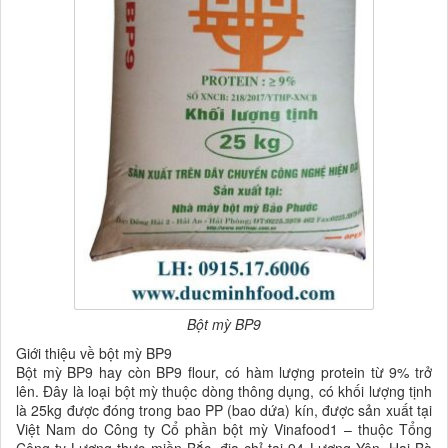
Bột mỳ BP9
Giới thiệu về bột mỳ BP9
Bột mỳ BP9 hay còn BP9 flour, có hàm lượng protein từ 9% trở
lên. Đây là loại bột mỳ thuộc dòng thông dụng, có khối lượng tịnh
là 25kg được đóng trong bao PP (bao dứa) kín, được sản xuất tại
Việt Nam do Công ty Cổ phần bột mỳ Vinafood1 – thuộc Tổng
Công ty Lương thực miền Bắc, địa chỉ tại 94 Lương Yên, Hai Bà