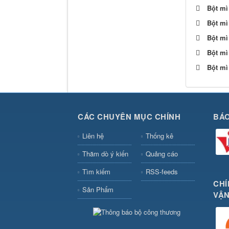
Bột mì
Bột mì
Bột mì
Bột mì
Bột mì
CÁC CHUYÊN MỤC CHÍNH
BÁO
Liên hệ
Thống kê
Thăm dò ý kiến
Quảng cáo
Tìm kiếm
RSS-feeds
CHÍ
Sản Phẩm
VẬN