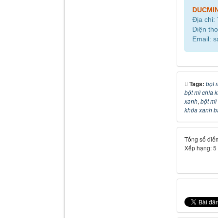
DUCMI
Địa chỉ:
Điện tho
Email: 
Tags:
bột 
bột mì chìa 
xanh
,
bột mì
khóa xanh b
Tổng số điểm
Xếp hạng:
5