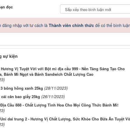
bạn đọc
 đăng nhập với tư cách là
Thành viên chính thức
để có thể bình luậ
 sự kiện
Hương Vị Tuyệt Vời với Bột mì địa cầu 999 - Nền Tảng Sáng Tạo Cho
a, Bánh Mì Ngọt và Bánh Sandwich Chất Lượng Cao
23)
(28/11/2023)
 3 bông hồng xanh 25kg
(26/11/2023)
 cái cân bao giấy 25kg
 Địa Cầu 888 - Chất Lượng Tinh Hoa Cho Mọi Công Thức Bánh Mì!
23)
 Uni dai trung 2 - Hương Vị Chất Lượng, Sức Khỏe Cho Bữa Ăn Tuyệt Vờ
23)