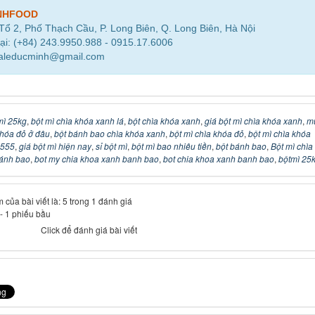
NHFOOD
 Tổ 2, Phố Thạch Cầu, P. Long Biên, Q. Long Biên, Hà Nội
ại: (+84) 243.9950.988 - 0915.17.6006
saleducminh@gmail.com
mì 25kg
,
bột mì chìa khóa xanh lá
,
bột chìa khóa xanh
,
giá bột mì chìa khóa xanh
,
m
khóa đỏ ở đâu
,
bột bánh bao chìa khóa xanh
,
bột mì chìa khóa đỏ
,
bột mì chìa khóa
 555
,
giá bột mì hiện nay
,
sỉ bột mì
,
bột mì bao nhiêu tiền
,
bột bánh bao
,
Bột mì chìa
ánh bao
,
bot my chia khoa xanh banh bao
,
bot chia khoa xanh banh bao
,
bộtmì 25
 của bài viết là: 5 trong 1 đánh giá
-
1
phiếu bầu
Click để đánh giá bài viết