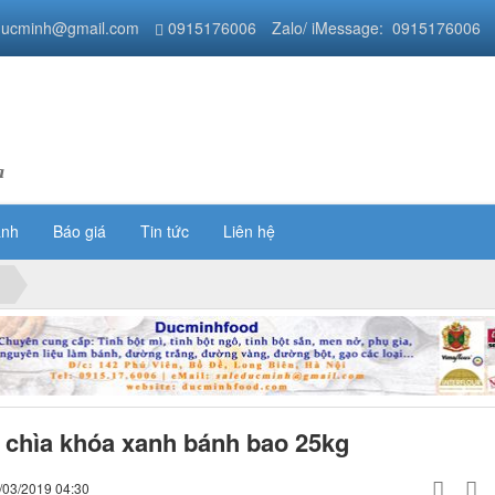
ducminh@gmail.com
0915176006
Zalo/ iMessage: 0915176006
a
ánh
Báo giá
Tin tức
Liên hệ
 chìa khóa xanh bánh bao 25kg
/03/2019 04:30