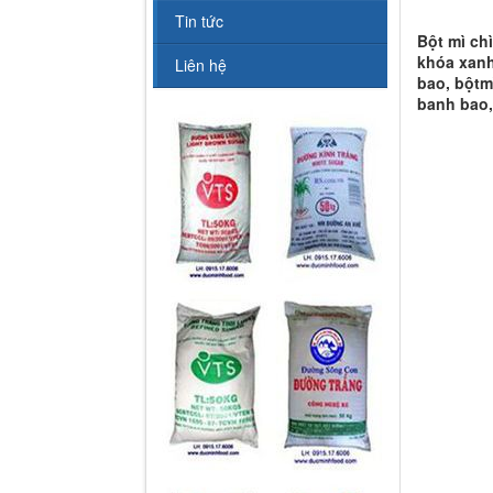
Tin tức
Bột mì ch
khóa xanh
Liên hệ
bao, bộtm
banh bao,