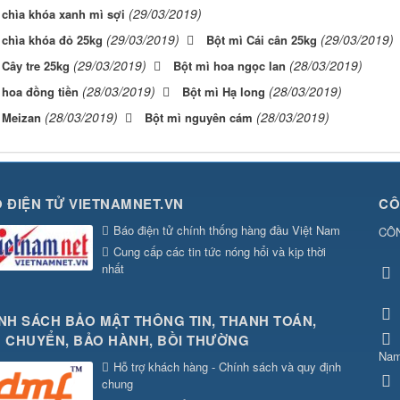
(29/03/2019)
 chìa khóa xanh mì sợi
(29/03/2019)
(29/03/2019)
 chìa khóa đỏ 25kg
Bột mì Cái cân 25kg
(29/03/2019)
(28/03/2019)
 Cây tre 25kg
Bột mì hoa ngọc lan
(28/03/2019)
(28/03/2019)
 hoa đồng tiền
Bột mì Hạ long
(28/03/2019)
(28/03/2019)
 Meizan
Bột mì nguyên cám
 ĐIỆN TỬ VIETNAMNET.VN
CÔ
Báo điện tử chính thống hàng đầu Việt Nam
CÔ
Cung cấp các tin tức nóng hổi và kịp thời
nhất
NH SÁCH BẢO MẬT THÔNG TIN, THANH TOÁN,
 CHUYỂN, BẢO HÀNH, BỒI THƯỜNG
Na
Hỗ trợ khách hàng - Chính sách và quy định
chung