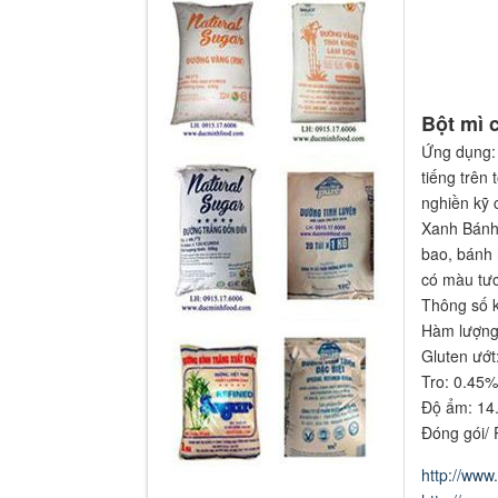
Bột mì 
Ứng dụng: 
tiếng trên
nghiền kỹ 
Xanh Bánh 
bao, bánh 
có màu tươ
Thông số k
Hàm lượng
Gluten ướ
Tro: 0.45
Độ ẩm: 14
Đóng gói/ 
http://www