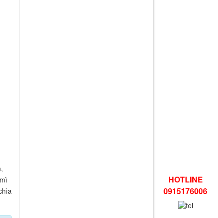
,
HOTLINE
 mì
0915176006
chìa