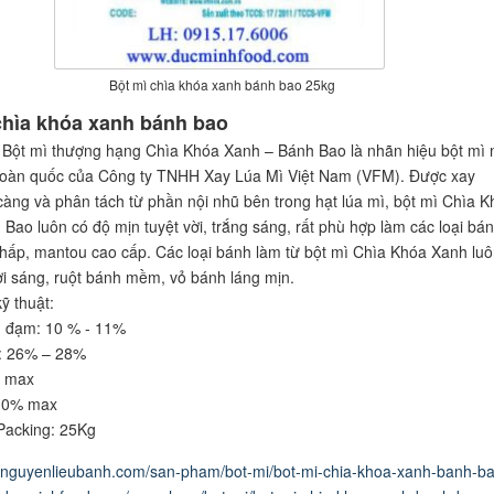
Bột mì chìa khóa xanh bánh bao 25kg
chìa khóa xanh bánh bao
Bột mì thượng hạng Chìa Khóa Xanh – Bánh Bao là nhãn hiệu bột mì 
 toàn quốc của Công ty TNHH Xay Lúa Mì Việt Nam (VFM). Được xay
càng và phân tách từ phần nội nhũ bên trong hạt lúa mì, bột mì Chìa K
Bao luôn có độ mịn tuyệt vời, trắng sáng, rất phù hợp làm các loại bá
hấp, mantou cao cấp. Các loại bánh làm từ bột mì Chìa Khóa Xanh luô
i sáng, ruột bánh mềm, vỏ bánh láng mịn.
ỹ thuật:
 đạm: 10 % - 11%
t: 26% – 28%
% max
.0% max
Packing: 25Kg
.nguyenlieubanh.com/san-pham/bot-mi/bot-mi-chia-khoa-xanh-banh-b