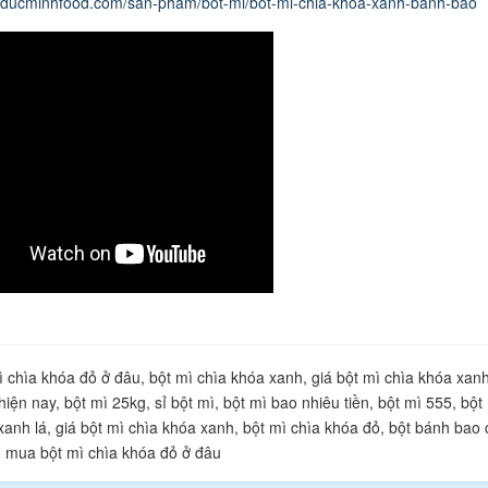
w.ducminhfood.com/san-pham/bot-mi/bot-mi-chia-khoa-xanh-banh-bao
 chìa khóa đỏ ở đâu, bột mì chìa khóa xanh, giá bột mì chìa khóa xanh
hiện nay, bột mì 25kg, sỉ bột mì, bột mì bao nhiêu tiền, bột mì 555, bột
xanh lá, giá bột mì chìa khóa xanh, bột mì chìa khóa đỏ, bột bánh bao 
 mua bột mì chìa khóa đỏ ở đâu