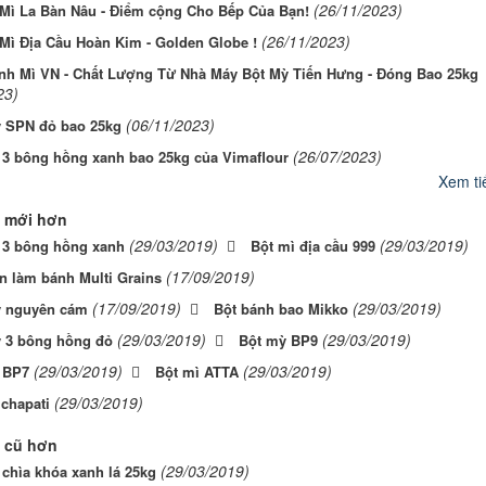
(26/11/2023)
 Mì La Bàn Nâu - Điểm cộng Cho Bếp Của Bạn!
(26/11/2023)
 Mì Địa Cầu Hoàn Kim - Golden Globe !
nh Mì VN - Chất Lượng Từ Nhà Máy Bột Mỳ Tiến Hưng - Đóng Bao 25kg
23)
(06/11/2023)
 SPN đỏ bao 25kg
(26/07/2023)
 3 bông hồng xanh bao 25kg của Vimaflour
Xem tiế
 mới hơn
(29/03/2019)
(29/03/2019)
 3 bông hồng xanh
Bột mì địa cầu 999
(17/09/2019)
ộn làm bánh Multi Grains
(17/09/2019)
(29/03/2019)
ỳ nguyên cám
Bột bánh bao Mikko
(29/03/2019)
(29/03/2019)
 3 bông hồng đỏ
Bột mỳ BP9
(29/03/2019)
(29/03/2019)
 BP7
Bột mì ATTA
(29/03/2019)
 chapati
 cũ hơn
(29/03/2019)
 chìa khóa xanh lá 25kg