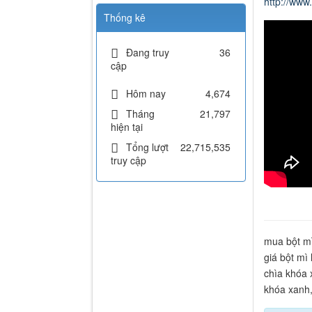
http://ww
Thống kê
Đang truy
36
cập
Hôm nay
4,674
Tháng
21,797
hiện tại
Tổng lượt
22,715,535
truy cập
mua bột mì
giá bột mì 
chìa khóa 
khóa xanh,