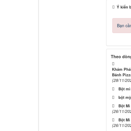
Ý kiến 
Bạn cần
Theo dòng
Khám Phá 
Bánh Pizz
(28/11/20
Bột mì
bột mỳ
Bột Mì
(26/11/20
Bột Mì
(26/11/20