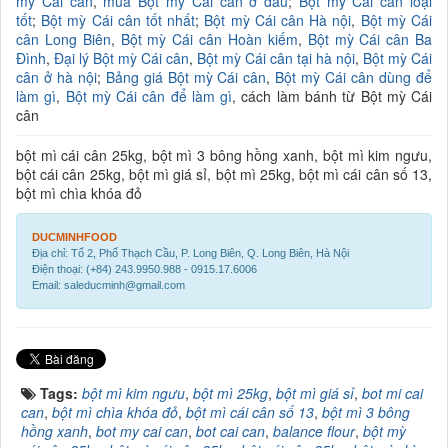
mỳ Cái cân
,
mua Bột mỳ Cái cân ở đâu
;
Bột mỳ Cái cân loại
tốt
;
Bột mỳ Cái cân tốt nhất
;
Bột mỳ Cái cân Hà nội
,
Bột mỳ Cái
cân Long Biên
,
Bột mỳ Cái cân Hoàn kiếm
,
Bột mỳ Cái cân Ba
Đình
,
Đại lý Bột mỳ Cái cân
,
Bột mỳ Cái cân tại hà nội
,
Bột mỳ Cái
cân ở hà nội
;
Bảng giá Bột mỳ Cái cân
,
Bột mỳ Cái cân dùng để
làm gì
,
Bột mỳ Cái cân để làm gì
, cách làm bánh từ Bột mỳ Cái
cân
bột mì cái cân 25kg, bột mì 3 bông hồng xanh, bột mì kim ngưu,
bột cái cân 25kg, bột mì giá sỉ, bột mì 25kg, bột mì cái cân số 13,
bột mì chìa khóa đỏ
DUCMINHFOOD
Địa chỉ: Tổ 2, Phố Thạch Cầu, P. Long Biên, Q. Long Biên, Hà Nội
Điện thoại: (+84) 243.9950.988 - 0915.17.6006
Email: saleducminh@gmail.com
Tags:
bột mì kim ngưu
,
bột mì 25kg
,
bột mì giá sỉ
,
bot mi cai
can
,
bột mì chìa khóa đỏ
,
bột mì cái cân số 13
,
bột mì 3 bông
hồng xanh
,
bot my cai can
,
bot cai can
,
balance flour
,
bột mỳ