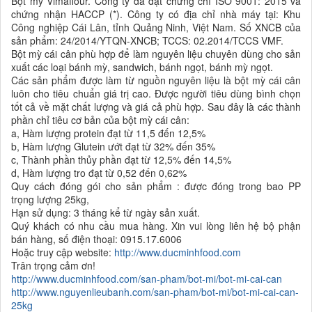
Bột mỳ Vimaflour. Công ty đã đạt chứng chỉ ISO 9001: 2015 và
chứng nhận HACCP (*). Công ty có địa chỉ nhà máy tại: Khu
Công nghiệp Cái Lân, tỉnh Quảng Ninh, Việt Nam. Số XNCB của
sản phẩm: 24/2014/YTQN-XNCB; TCCS: 02.2014/TCCS VMF.
Bột mỳ cái cân phù hợp để làm nguyên liệu chuyên dùng cho sản
xuất các loại bánh mỳ, sandwich, bánh ngọt, bánh mỳ ngọt.
Các sản phẩm được làm từ nguồn nguyên liệu là bột mỳ cái cân
luôn cho tiêu chuẩn giá trị cao. Được người tiêu dùng bình chọn
tốt cả về mặt chất lượng và giá cả phù hợp. Sau đây là các thành
phần chỉ tiêu cơ bản của bột mỳ cái cân:
a, Hàm lượng protein đạt từ 11,5 đến 12,5%
b, Hàm lượng Glutein ướt đạt từ 32% đến 35%
c, Thành phần thủy phần đạt từ 12,5% đến 14,5%
d, Hàm lượng tro đạt từ 0,52 đến 0,62%
Quy cách đóng gói cho sản phẩm : được đóng trong bao PP
trọng lượng 25kg,
Hạn sử dụng: 3 tháng kể từ ngày sản xuất.
Quý khách có nhu cầu mua hàng. Xin vui lòng liên hệ bộ phận
bán hàng, số điện thoại: 0915.17.6006
Hoặc truy cập website:
http://www.ducminhfood.com
Trân trọng cảm ơn!
http://www.ducminhfood.com/san-pham/bot-mi/bot-mi-cai-can
http://www.nguyenlieubanh.com/san-pham/bot-mi/bot-mi-cai-can-
25kg