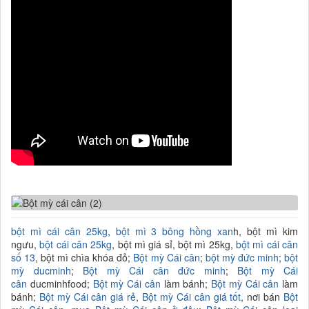
bột mì cái cân 25kg
,
bột mì 3 bông hồng xan
h, bột mì kim
ngưu,
bột cái cân 25kg
, bột mì giá sỉ, bột mì 25kg,
bột mì cái cân
số 13
, bột mì chìa khóa đỏ;
Bột mỳ Cái cân
;
bột mỳ đức minh
;
bột
mỳ ducminh
;
Bột mỳ Cái cân đức minh
;
Bột mỳ Cái
cân
ducminhfood;
Bột mỳ Cái cân
làm bánh;
Bột mỳ Cái cân
làm
bánh;
Bột mỳ Cái cân giá rẻ
,
Bột mỳ Cái cân giá tốt
, nơi bán
Bột