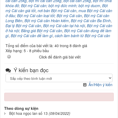
cái cân 25kg
,
bột mì cái cân 25kg
,
bột cái cân 25kg
,
bột mì chìa
khóa đỏ; Bột mỳ Cái cân; bột mỳ đức minh; bột mỳ ducm
,
Bột
mỳ Cái cân giá tốt
,
nơi bán Bột mỳ Cái cân
,
mua Bột mỳ Cái cân
ở đâu; Bột mỳ Cái cân loại tốt; Bột mỳ Cái cân
,
Bột mỳ Cái cân
Long Biên
,
Bột mỳ Cái cân Hoàn kiếm
,
Bột mỳ Cái cân Ba Đình
,
Đại lý Bột mỳ Cái cân
,
Bột mỳ Cái cân tại hà nội
,
Bột mỳ Cái cân
ở hà nội; Bảng giá Bột mỳ Cái cân
,
Bột mỳ Cái cân dùng để làm
gì
,
Bột mỳ Cái cân để làm gì
,
cách làm bánh từ Bột mỳ Cái cân
Tổng số điểm của bài viết là: 40 trong 8 đánh giá
Xếp hạng:
5
-
8
phiếu bầu
Click để đánh giá bài viết
Ý kiến bạn đọc
Ẩn/Hiện ý kiến
Theo dòng sự kiện
Bột hoa ngọc lan số 13
(09/04/2022)