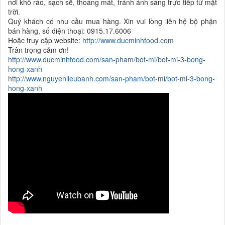
nơi khô ráo, sạch sẽ, thoáng mát, tránh ánh sáng trực tiếp từ mặt
trời.
Quý khách có nhu cầu mua hàng. Xin vui lòng liên hệ bộ phận
bán hàng, số điện thoại: 0915.17.6006
Hoặc truy cập website:
http://www.ducminhfood.com
Trân trọng cảm ơn!
http://www.ducminhfood.com/san-pham/bot-mi/bot-mi-3-bong-
hong-xanh
http://www.nguyenlieubanh.com/san-pham/bot-mi/bot-mi-3-bong-
hong-xanh