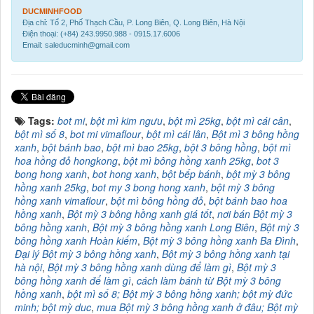
DUCMINHFOOD
Địa chỉ: Tổ 2, Phố Thạch Cầu, P. Long Biên, Q. Long Biên, Hà Nội
Điện thoại: (+84) 243.9950.988 - 0915.17.6006
Email: saleducminh@gmail.com
Tags:
bot mi
,
bột mì kim ngưu
,
bột mì 25kg
,
bột mì cái cân
,
bột mì số 8
,
bot mi vimaflour
,
bột mì cái lân
,
Bột mì 3 bông hồng
xanh
,
bột bánh bao
,
bột mì bao 25kg
,
bột 3 bông hồng
,
bột mì
hoa hồng đỏ hongkong
,
bột mì bông hồng xanh 25kg
,
bot 3
bong hong xanh
,
bot hong xanh
,
bột bếp bánh
,
bột mỳ 3 bông
hồng xanh 25kg
,
bot my 3 bong hong xanh
,
bột mỳ 3 bông
hồng xanh vimaflour
,
bột mì bông hồng đỏ
,
bột bánh bao hoa
hồng xanh
,
Bột mỳ 3 bông hồng xanh giá tốt
,
nơi bán Bột mỳ 3
bông hồng xanh
,
Bột mỳ 3 bông hồng xanh Long Biên
,
Bột mỳ 3
bông hồng xanh Hoàn kiếm
,
Bột mỳ 3 bông hồng xanh Ba Đình
,
Đại lý Bột mỳ 3 bông hồng xanh
,
Bột mỳ 3 bông hồng xanh tại
hà nội
,
Bột mỳ 3 bông hồng xanh dùng để làm gì
,
Bột mỳ 3
bông hồng xanh để làm gì
,
cách làm bánh từ Bột mỳ 3 bông
hồng xanh
,
bột mì số 8; Bột mỳ 3 bông hồng xanh; bột mỳ đức
minh; bột mỳ duc
,
mua Bột mỳ 3 bông hồng xanh ở đâu; Bột mỳ