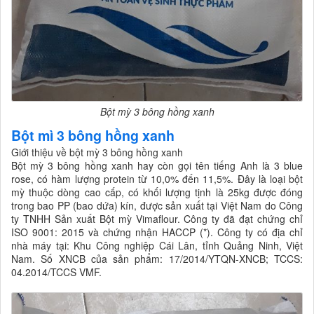
Bột mỳ 3 bông hồng xanh
Bột mì 3 bông hồng xanh
Giới thiệu về bột mỳ 3 bông hồng xanh
Bột mỳ 3 bông hồng xanh hay còn gọi tên tiếng Anh là 3 blue
rose, có hàm lượng protein từ 10,0% đến 11,5%. Đây là loại bột
mỳ thuộc dòng cao cấp, có khối lượng tịnh là 25kg được đóng
trong bao PP (bao dứa) kín, được sản xuất tại Việt Nam do Công
ty TNHH Sản xuất Bột mỳ Vimaflour. Công ty đã đạt chứng chỉ
ISO 9001: 2015 và chứng nhận HACCP (*). Công ty có địa chỉ
nhà máy tại: Khu Công nghiệp Cái Lân, tỉnh Quảng Ninh, Việt
Nam. Số XNCB của sản phẩm: 17/2014/YTQN-XNCB; TCCS:
04.2014/TCCS VMF.