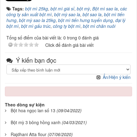
Tags:
bột mì 25kg
,
bột mì giá sỉ
,
bột mỳ
,
Bột mì sao la
,
các
công ty sản xuất bột mì
,
bột mỳ sao la
,
bột sao la
,
bột mì tiến
hưng
,
bột mỳ sao la 25kg
,
bột mì tiến hưng tuyển dụng
,
đại lý
bột mì
,
bột mì gấu trúc
,
công ty bột mì
,
bột mì chăn nuôi
Tổng số điểm của bài viết là: 0 trong 0 đánh giá
Click để đánh giá bài viết
Ý kiến bạn đọc
Ẩn/Hiện ý kiến
Theo dòng sự kiện
Bột hoa ngọc lan số 13
(09/04/2022)
Bột mỳ 3 bông hồng xanh
(04/03/2021)
Rajdhani Atta flour
(07/06/2020)