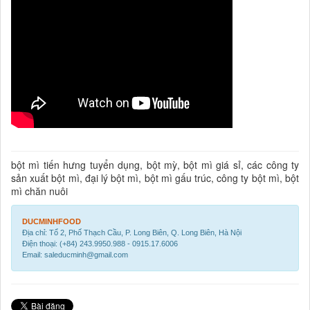
bột mì tiến hưng tuyển dụng, bột mỳ, bột mì giá sỉ, các công ty
sản xuất bột mì, đại lý bột mì, bột mì gấu trúc, công ty bột mì, bột
mì chăn nuôi
DUCMINHFOOD
Địa chỉ: Tổ 2, Phố Thạch Cầu, P. Long Biên, Q. Long Biên, Hà Nội
Điện thoại: (+84) 243.9950.988 - 0915.17.6006
Email: saleducminh@gmail.com