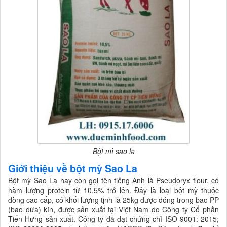
Bột mì sao la
Giới thiệu về bột mỳ Sao La
Bột mỳ Sao La hay còn gọi tên tiếng Anh là Pseudoryx flour, có
hàm lượng protein từ 10,5% trở lên. Đây là loại bột mỳ thuộc
dòng cao cấp, có khối lượng tịnh là 25kg được đóng trong bao PP
(bao dứa) kín, được sản xuất tại Việt Nam do Công ty Cổ phần
Tiến Hưng sản xuất. Công ty đã đạt chứng chỉ ISO 9001: 2015;