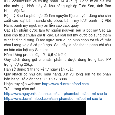
ISO 22000:2005 và chứng nhận HACCP (*). Công ty có địa chỉ
nhà máy tại: Nhà máy A, khu công nghiệp Tiên Sơn, tỉnh Bắc
Ninh, Việt Nam.
Bột mỳ Sao La phù hợp để làm nguyên liệu chuyên dùng cho sản
xuất các loại bánh sandwich, pizza, bánh mỳ tươi, bánh mỳ Việt
Nam, bánh mỳ ngọt, mỳ ăn liền cao cấp, quẩy..
Các sản phẩm được làm từ nguồn nguyên liệu là bột mỳ Sao La
luôn cho tiêu chuẩn giá trị cao. Là loại bột mỳ được bổ sung thêm
vi chất dinh dưỡng. Được người tiêu dùng bình chọn tốt cả về mặt
chất lượng và giá cả phù hợp. Sau đây là các thành phần chỉ tiêu
cơ bản của bột mỳ Sao La:
Hàm lượng protein đạt từ 10,5 % trở lên
Quy cách đóng gói cho sản phẩm : được đóng trong bao PP
trọng lượng 25kg,
Hạn sử dụng: 3 tháng kể từ ngày sản xuất.
Quý khách có nhu cầu mua hàng. Xin vui lòng liên hệ bộ phận
bán hàng, số điện thoại: 0915.17.6006
Hoặc truy cập website:
http://www.ducminhfood.com
Trân trọng cảm ơn!
http://www.nguyenlieubanh.com/san-pham/bot-mi/bot-mi-sao-la
http://www.ducminhfood.com/san-pham/bot-mi/bot-mi-sao-la