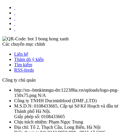
Các chuyên mục chính
Liên hệ
Thăm dò ý kiến
Tìm kiếm
RSS-feeds
Công ty chủ quản
http://xn--btmkimngu-drc1223f8ia.vn/uploads/logo-png-
150x75.png
N/A
Công ty TNHH Ducminhfood
(
DMF.,LTD
)
M.S.D.N: 0108433665, Cấp tại Sở Kế Hoạch và đầu tư
Thành phố Hà Nội.
Giấy phép số: 0108433665
Chịu trách nhiệm:
Phạm Ngọc Trung
Địa chỉ:
Tổ 2, Thạch Cầu, Long Biên, Hà Nội