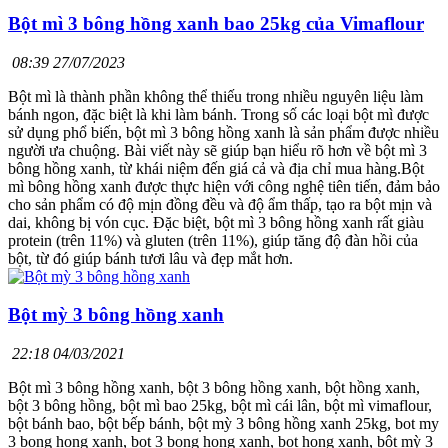
Bột mì 3 bông hồng xanh bao 25kg của Vimaflour
08:39 27/07/2023
Bột mì là thành phần không thể thiếu trong nhiều nguyên liệu làm
bánh ngon, đặc biệt là khi làm bánh. Trong số các loại bột mì được
sử dụng phổ biến, bột mì 3 bông hồng xanh là sản phẩm được nhiều
người ưa chuộng. Bài viết này sẽ giúp bạn hiểu rõ hơn về bột mì 3
bông hồng xanh, từ khái niệm đến giá cả và địa chỉ mua hàng.Bột
mì bông hồng xanh được thực hiện với công nghệ tiên tiến, đảm bảo
cho sản phẩm có độ mịn đồng đều và độ ẩm thấp, tạo ra bột mịn và
dai, không bị vón cục. Đặc biệt, bột mì 3 bông hồng xanh rất giàu
protein (trên 11%) và gluten (trên 11%), giúp tăng độ đàn hồi của
bột, từ đó giúp bánh tươi lâu và đẹp mắt hơn.
Bột mỳ 3 bông hồng xanh
22:18 04/03/2021
Bột mì 3 bông hồng xanh, bột 3 bông hồng xanh, bột hồng xanh,
bột 3 bông hồng, bột mì bao 25kg, bột mì cái lân, bột mì vimaflour,
bột bánh bao, bột bếp bánh, bột mỳ 3 bông hồng xanh 25kg, bot my
3 bong hong xanh, bot 3 bong hong xanh, bot hong xanh, bột mỳ 3