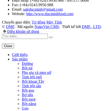
Điện thoại:
(+84) 0243.9950.988 - 0915.17.6006
Fax:
(+84) 0243.9950.988
Email:
saleducminh@gmail.com
Website:
http://www.ducminhfood.com
Chuyển giao diện:
Tự động
Máy Tính
©
DMF
.
Mã nguồn
NukeViet CMS
.
Thiết kế bởi
DMF., LTD
.
❉
Điều khoản sử dụng
Close
Giới thiệu
Sản phẩm
Đường
Bột mì
Phụ gia và men nở
Tinh bột ngô
Bột khoai Tây
Tinh bột sắn
Bột gạo
Bơ sữa
Bột ngọt
Bột năng
Gạo