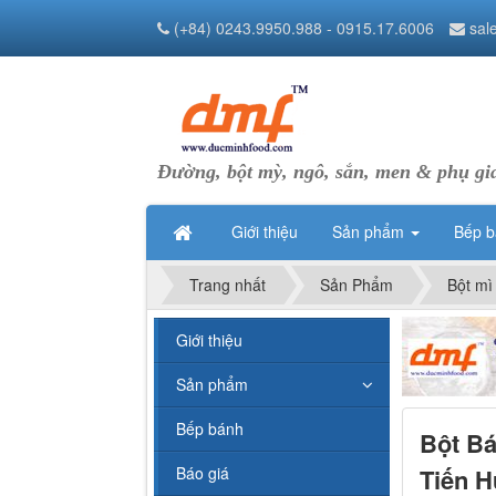
(+84) 0243.9950.988 - 0915.17.6006
sal
Đường, bột mỳ, ngô, sắn, men & phụ gi
Giới thiệu
Sản phẩm
Bếp 
Trang nhất
Sản Phẩm
Bột mì
Giới thiệu
Sản phẩm
Bếp bánh
Bột Bá
Tiến H
Báo giá