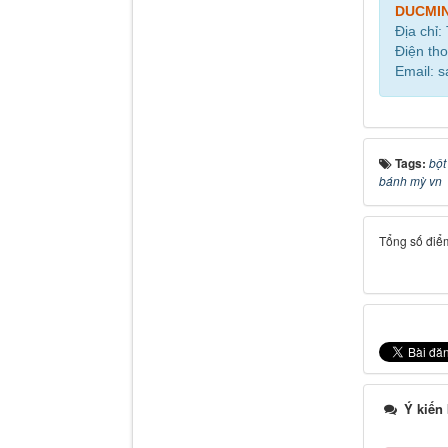
DUCMI
Địa chỉ:
Điện tho
Email: 
Tags:
bột
bánh mỳ vn
Tổng số điểm
Ý kiến