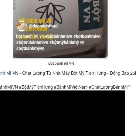
Bột bánh mì VN
ánh Mì VN
- Chất Lượng Từ Nhà Máy Bột Mỳ Tiến Hưng - Đóng Bao 25
BánhMìVN #BộtMỳTiếnHưng #BánhMìViệtNam #ChấtLượngBánhMì**