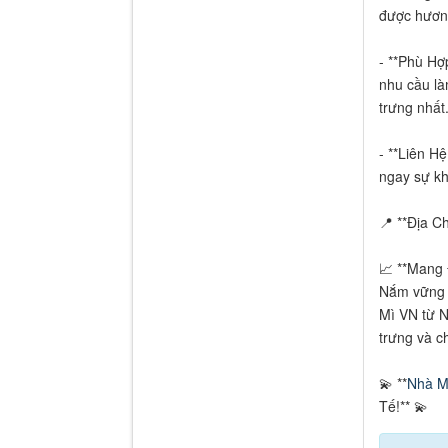
được hương
- **Phù Hợ
nhu cầu l
trưng nhất
- **Liên H
ngay sự kh
📍 **Địa Ch
📈 **Mang
Nắm vững c
Mì VN từ N
trưng và c
💫 **
Nhà M
Tế!** 💫