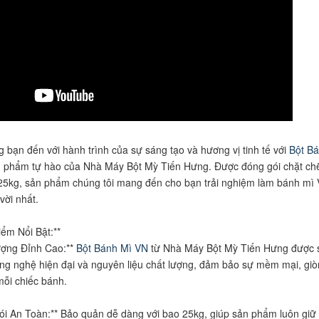
bạn đến với hành trình của sự sáng tạo và hương vị tinh tế với
Bột B
n phẩm tự hào của Nhà Máy Bột Mỳ Tiến Hưng. Được đóng gói chặt ch
25kg, sản phẩm chúng tôi mang đến cho bạn trải nghiệm làm bánh mì 
vời nhất.
iểm Nổi Bật:**
ượng Đỉnh Cao:**
Bột Bánh Mì VN
từ Nhà Máy Bột Mỳ Tiến Hưng được 
ông nghệ hiện đại và nguyên liệu chất lượng, đảm bảo sự mềm mại, giò
ỗi chiếc bánh.
ói An Toàn:** Bảo quản dễ dàng với bao 25kg, giúp sản phẩm luôn giữ