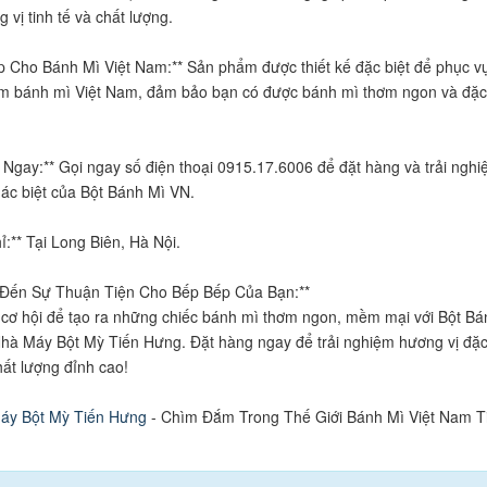
 vị tinh tế và chất lượng.
p Cho Bánh Mì Việt Nam:** Sản phẩm được thiết kế đặc biệt để phục v
àm bánh mì Việt Nam, đảm bảo bạn có được bánh mì thơm ngon và đặc
.
ệ Ngay:** Gọi ngay số điện thoại 0915.17.6006 để đặt hàng và trải ngh
ác biệt của Bột Bánh Mì VN.
ỉ:** Tại Long Biên, Hà Nội.
 Đến Sự Thuận Tiện Cho Bếp Bếp Của Bạn:**
ơ hội để tạo ra những chiếc bánh mì thơm ngon, mềm mại với Bột Bá
hà Máy Bột Mỳ Tiến Hưng. Đặt hàng ngay để trải nghiệm hương vị đặ
hất lượng đỉnh cao!
áy Bột Mỳ Tiến Hưng
- Chìm Đắm Trong Thế Giới Bánh Mì Việt Nam T