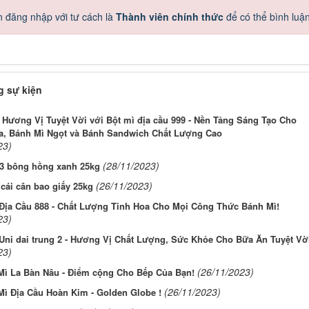
 đăng nhập với tư cách là
Thành viên chính thức
để có thể bình luậ
 sự kiện
Hương Vị Tuyệt Vời với Bột mì địa cầu 999 - Nền Tảng Sáng Tạo Cho
a, Bánh Mì Ngọt và Bánh Sandwich Chất Lượng Cao
23)
(28/11/2023)
 3 bông hồng xanh 25kg
(26/11/2023)
cái cân bao giấy 25kg
 Địa Cầu 888 - Chất Lượng Tinh Hoa Cho Mọi Công Thức Bánh Mì!
23)
Uni dai trung 2 - Hương Vị Chất Lượng, Sức Khỏe Cho Bữa Ăn Tuyệt Vời
23)
(26/11/2023)
 Mì La Bàn Nâu - Điểm cộng Cho Bếp Của Bạn!
(26/11/2023)
Mì Địa Cầu Hoàn Kim - Golden Globe !