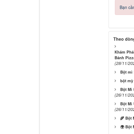
Bạn cần
Theo dòng
Khám Phá 
Bánh Pizz
(28/11/20
Bột mì
bột mỳ 
Bột Mì
(26/11/20
Bột Mì 
(26/11/20
🌾 Bột
🌍 Bột 