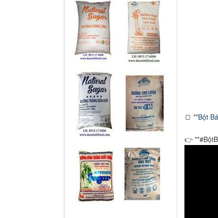
🍞 **
Bột B
👉 **#Bột