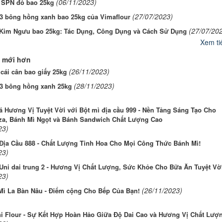
(06/11/2023)
 SPN đỏ bao 25kg
(27/07/2023)
 3 bông hồng xanh bao 25kg của Vimaflour
(27/07/20
 Kim Ngưu bao 25kg: Tác Dụng, Công Dụng và Cách Sử Dụng
Xem tiế
 mới hơn
(26/11/2023)
cái cân bao giấy 25kg
(28/11/2023)
 3 bông hồng xanh 25kg
 Hương Vị Tuyệt Vời với Bột mì địa cầu 999 - Nền Tảng Sáng Tạo Cho
za, Bánh Mì Ngọt và Bánh Sandwich Chất Lượng Cao
23)
 Địa Cầu 888 - Chất Lượng Tinh Hoa Cho Mọi Công Thức Bánh Mì!
23)
Uni dai trung 2 - Hương Vị Chất Lượng, Sức Khỏe Cho Bữa Ăn Tuyệt Vời
23)
(26/11/2023)
 Mì La Bàn Nâu - Điểm cộng Cho Bếp Của Bạn!
ni Flour - Sự Kết Hợp Hoàn Hảo Giữa Độ Dai Cao và Hương Vị Chất Lượ