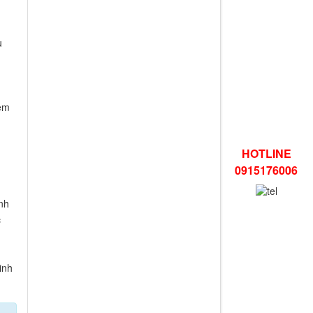
ụ
iệm
HOTLINE
0915176006
nh
c
inh