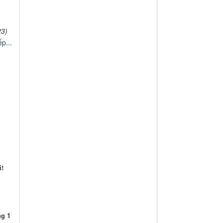
23)
p...
!
ng 1