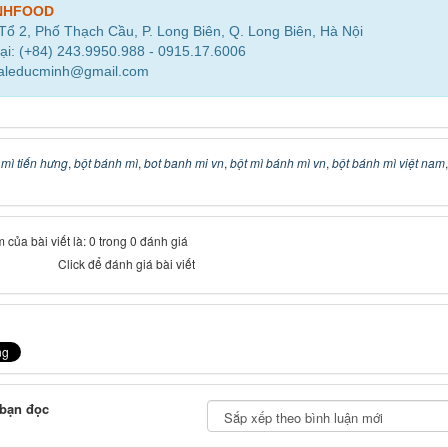
NHFOOD
 Tổ 2, Phố Thạch Cầu, P. Long Biên, Q. Long Biên, Hà Nội
ại: (+84) 243.9950.988 - 0915.17.6006
saleducminh@gmail.com
 mì tiến hưng
,
bột bánh mì
,
bot banh mi vn
,
bột mì bánh mì vn
,
bột bánh mì việt nam
 của bài viết là: 0 trong 0 đánh giá
Click để đánh giá bài viết
 bạn đọc