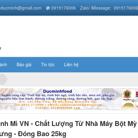
educminh@gmail.com
0915176006
Zalo/ iMessage: 091517600
a
bánh
Báo giá
Tin tức
Liên hệ
nh Mì VN - Chất Lượng Từ Nhà Máy Bột Mỳ
ưng - Đóng Bao 25kg