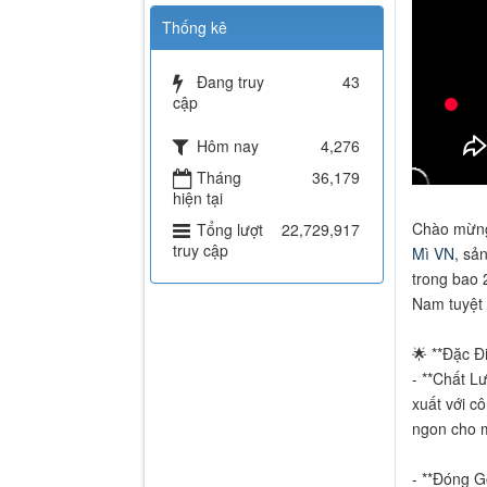
Thống kê
Đang truy
43
cập
Hôm nay
4,276
Tháng
36,179
hiện tại
Chào mừng 
Tổng lượt
22,729,917
truy cập
Mì VN
, sả
trong bao 
Nam tuyệt 
🌟 **Đặc Đ
- **Chất L
xuất với c
ngon cho m
- **Đóng G