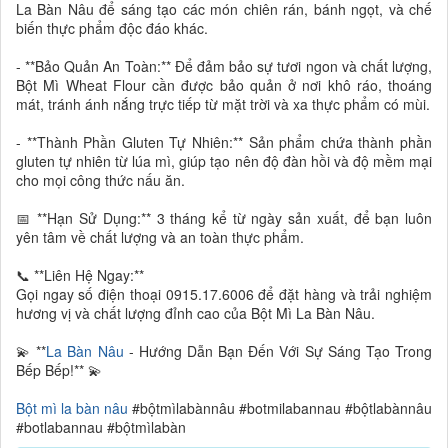
La Bàn Nâu để sáng tạo các món chiên rán, bánh ngọt, và chế
biến thực phẩm độc đáo khác.
- **Bảo Quản An Toàn:** Để đảm bảo sự tươi ngon và chất lượng,
Bột Mì Wheat Flour cần được bảo quản ở nơi khô ráo, thoáng
mát, tránh ánh nắng trực tiếp từ mặt trời và xa thực phẩm có mùi.
- **Thành Phần Gluten Tự Nhiên:** Sản phẩm chứa thành phần
gluten tự nhiên từ lúa mì, giúp tạo nên độ đàn hồi và độ mềm mại
cho mọi công thức nấu ăn.
📅 **Hạn Sử Dụng:** 3 tháng kể từ ngày sản xuất, để bạn luôn
yên tâm về chất lượng và an toàn thực phẩm.
📞 **Liên Hệ Ngay:**
Gọi ngay số điện thoại 0915.17.6006 để đặt hàng và trải nghiệm
hương vị và chất lượng đỉnh cao của Bột Mì La Bàn Nâu.
💫 **
La Bàn Nâu
- Hướng Dẫn Bạn Đến Với Sự Sáng Tạo Trong
Bếp Bếp!** 💫
Bột mì la bàn nâu
#bộtmìlabànnâu #botmilabannau #bộtlabànnâu
#botlabannau #bộtmìlabàn