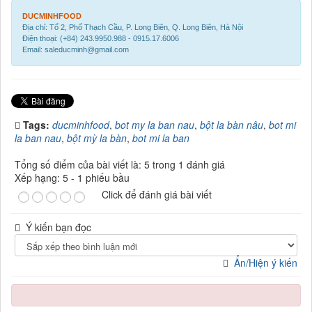
DUCMINHFOOD
Địa chỉ: Tổ 2, Phố Thạch Cầu, P. Long Biên, Q. Long Biên, Hà Nội
Điện thoại: (+84) 243.9950.988 - 0915.17.6006
Email: saleducminh@gmail.com
Tags:
ducminhfood
,
bot my la ban nau
,
bột la bàn nâu
,
bot mi
la ban nau
,
bột mỳ la bàn
,
bot mi la ban
Tổng số điểm của bài viết là: 5 trong 1 đánh giá
Xếp hạng:
5
-
1
phiếu bầu
Click để đánh giá bài viết
Ý kiến bạn đọc
Ẩn/Hiện ý kiến