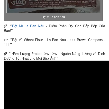
Bột mì la bàn nâu
🌾 **
Bột Mì La Bàn Nâu
- Điểm Phân Đội Cho Bếp Bếp Của
Bạn!**
👉 **Bột Mì Wheat Flour - La Bàn Nâu - 111 Brown Compass -
111**
🌾 **Hàm Lượng Protein 9%-12% - Nguồn Năng Lượng và Dinh
Dưỡng Tốt Nhất cho Mọi Bữa Ăn!**