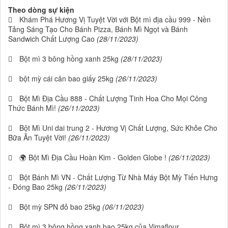
Theo dòng sự kiện
Khám Phá Hương Vị Tuyệt Vời với Bột mì địa cầu 999 - Nền
Tảng Sáng Tạo Cho Bánh Pizza, Bánh Mì Ngọt và Bánh
Sandwich Chất Lượng Cao
(28/11/2023)
Bột mì 3 bông hồng xanh 25kg
(28/11/2023)
bột mỳ cái cân bao giấy 25kg
(26/11/2023)
Bột Mì Địa Cầu 888 - Chất Lượng Tinh Hoa Cho Mọi Công
Thức Bánh Mì!
(26/11/2023)
Bột Mì Uni dai trung 2 - Hương Vị Chất Lượng, Sức Khỏe Cho
Bữa Ăn Tuyệt Vời!
(26/11/2023)
🌍 Bột Mì Địa Cầu Hoàn Kim - Golden Globe !
(26/11/2023)
Bột Bánh Mì VN - Chất Lượng Từ Nhà Máy Bột Mỳ Tiến Hưng
- Đóng Bao 25kg
(26/11/2023)
Bột mỳ SPN đỏ bao 25kg
(06/11/2023)
Bột mì 3 bông hồng xanh bao 25kg của Vimaflour