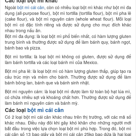
Các loại bột mì khác
Ngoài
bột mì cái cân
, còn có nhiều loại bột mì khác như bột mì đa
dụng (all-purpose flour), bột mì tortilla (tortilla flour), bột mì pha lê
(cake flour), và bột mì nguyên cám (whole wheat flour). Mỗi loại
bột mì có đặc tính riêng và được sử dụng cho mục đích khác
nhau trong nấu ăn.
Bột mì đa dụng: là loại bột mì phổ biến nhất, có hàm lượng gluten
trung bình và thường được sử dụng để làm bánh quy, bánh ngọt,
bánh bao và pizza.
Bột mì tortilla: là loại bột mì không có gluten, được sử dụng để
làm bánh tortilla và các loại bánh mì của Mexico.
Bột mì pha lê: là loại bột mì có hàm lượng gluten thấp, giúp tạo ra
cấu trúc mịn và mềm cho bánh. Thường được sử dụng để làm
bánh bông lan, bánh que và bánh sinh nhật.
Bột mì nguyên cám: là loại bột mì được làm từ toàn bộ hạt lúa mì,
có chứa nhiều sợi và khoáng chất hơn. Thường được sử dụng để
làm bánh mì nguyên cám và bánh mỳ.
Các loại
bột mì cái cân
Có 2 loại bột mì cái cân khác nhau trên thị trường, với các mã số
khác nhau. Điều này đôi khi gây khó khăn cho những người mới
bắt đầu trong việc lựa chọn loại bột mì phù hợp. Trong đó, bột mì
cái cân số 13 bao giấy và bột mì cái cân 25kg bao dứa là hai loại