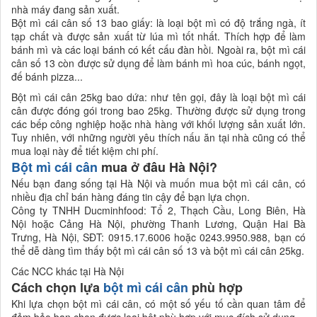
nhà máy đang sản xuất.
Bột mì cái cân số 13 bao giấy: là loại bột mì có độ trắng ngà, ít
tạp chất và được sản xuất từ lúa mì tốt nhất. Thích hợp để làm
bánh mì và các loại bánh có kết cấu đàn hồi. Ngoài ra, bột mì cái
cân số 13 còn được sử dụng để làm bánh mì hoa cúc, bánh ngọt,
đế bánh pizza...
Bột mì cái cân 25kg bao dứa: như tên gọi, đây là loại bột mì cái
cân được đóng gói trong bao 25kg. Thường được sử dụng trong
các bếp công nghiệp hoặc nhà hàng với khối lượng sản xuất lớn.
Tuy nhiên, với những người yêu thích nấu ăn tại nhà cũng có thể
mua loại này để tiết kiệm chi phí.
Bột mì cái cân
mua ở đâu Hà Nội?
Nếu bạn đang sống tại Hà Nội và muốn mua bột mì cái cân, có
nhiều địa chỉ bán hàng đáng tin cậy để bạn lựa chọn.
Công ty TNHH Ducminhfood: Tổ 2, Thạch Cầu, Long Biên, Hà
Nội hoặc Cảng Hà Nội, phường Thanh Lương, Quận Hai Bà
Trưng, Hà Nội, SĐT: 0915.17.6006 hoặc 0243.9950.988, bạn có
thể dễ dàng tìm thấy bột mì cái cân số 13 và bột mì cái cân 25kg.
Các NCC khác tại Hà Nội
Cách chọn lựa
bột mì cái cân
phù hợp
Khi lựa chọn bột mì cái cân, có một số yếu tố cần quan tâm để
đảm bảo bạn chọn được loại bột phù hợp với mục đích sử dụng.