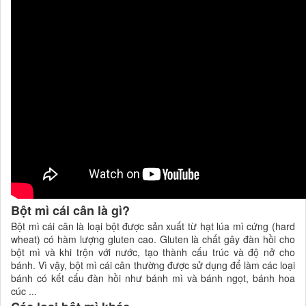
Bột mì cái cân là gì?
Bột mì cái cân là loại bột được sản xuất từ hạt lúa mì cứng (hard
wheat) có hàm lượng gluten cao. Gluten là chất gây đàn hồi cho
bột mì và khi trộn với nước, tạo thành cấu trúc và độ nở cho
bánh. Vì vậy, bột mì cái cân thường được sử dụng để làm các loại
bánh có kết cấu đàn hồi như bánh mì và bánh ngọt, bánh hoa
cúc ...