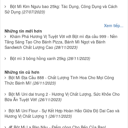
Bột Mì Kim Ngưu bao 25kg: Tác Dụng, Công Dụng và Cách
Sử Dụng
(27/07/2023)
Xem tiếp...
Những tin mới hơn
Khám Phá Hương Vị Tuyệt Vời với Bột mì địa cầu 999 - Nền
Tảng Sáng Tạo Cho Bánh Pizza, Bánh Mì Ngọt và Bánh
Sandwich Chất Lượng Cao
(28/11/2023)
Bột mì 3 bông hồng xanh 25kg
(28/11/2023)
Những tin cũ hơn
Bột Mì Địa Cầu 888 - Chất Lượng Tinh Hoa Cho Mọi Công
Thức Bánh Mì!
(26/11/2023)
Bột Mì Uni dai trung 2 - Hương Vị Chất Lượng, Sức Khỏe Cho
Bữa Ăn Tuyệt Vời!
(26/11/2023)
Bột Mì Uni Flour - Sự Kết Hợp Hoàn Hảo Giữa Độ Dai Cao và
Hương Vị Chất Lượng 1
(26/11/2023)
🌾 Bột Mì La Bàn Nâu - Điểm cộng Cho Bếp Của Bạn!