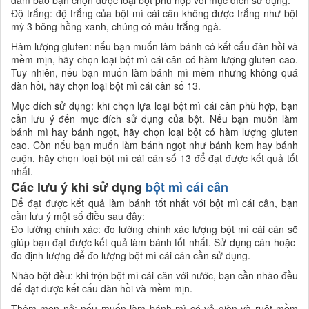
Độ trắng: độ trắng của bột mì cái cân không được trắng như bột
mỳ 3 bông hồng xanh, chúng có màu trắng ngà.
Hàm lượng gluten: nếu bạn muốn làm bánh có kết cấu đàn hồi và
mềm mịn, hãy chọn loại bột mì cái cân có hàm lượng gluten cao.
Tuy nhiên, nếu bạn muốn làm bánh mì mềm nhưng không quá
đàn hồi, hãy chọn loại bột mì cái cân số 13.
Mục đích sử dụng: khi chọn lựa loại bột mì cái cân phù hợp, bạn
cần lưu ý đến mục đích sử dụng của bột. Nếu bạn muốn làm
bánh mì hay bánh ngọt, hãy chọn loại bột có hàm lượng gluten
cao. Còn nếu bạn muốn làm bánh ngọt như bánh kem hay bánh
cuộn, hãy chọn loại bột mì cái cân số 13 để đạt được kết quả tốt
nhất.
Các lưu ý khi sử dụng
bột mì cái cân
Để đạt được kết quả làm bánh tốt nhất với bột mì cái cân, bạn
cần lưu ý một số điều sau đây:
Đo lường chính xác: đo lường chính xác lượng bột mì cái cân sẽ
giúp bạn đạt được kết quả làm bánh tốt nhất. Sử dụng cân hoặc
đo định lượng để đo lượng bột mì cái cân cần sử dụng.
Nhào bột đều: khi trộn bột mì cái cân với nước, bạn cần nhào đều
để đạt được kết cấu đàn hồi và mềm mịn.
Thêm men nở: nếu muốn làm bánh mì có vỏ giòn và ruột mềm