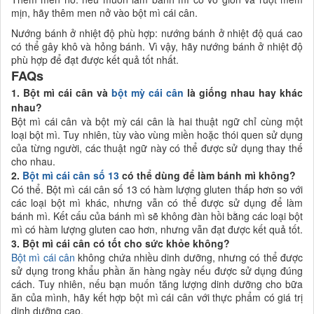
mịn, hãy thêm men nở vào bột mì cái cân.
Nướng bánh ở nhiệt độ phù hợp: nướng bánh ở nhiệt độ quá cao
có thể gây khô và hỏng bánh. Vì vậy, hãy nướng bánh ở nhiệt độ
phù hợp để đạt được kết quả tốt nhất.
FAQs
1. Bột mì cái cân và
bột mỳ cái cân
là giống nhau hay khác
nhau?
Bột mì cái cân và bột mỳ cái cân là hai thuật ngữ chỉ cùng một
loại bột mì. Tuy nhiên, tùy vào vùng miền hoặc thói quen sử dụng
của từng người, các thuật ngữ này có thể được sử dụng thay thế
cho nhau.
2.
Bột mì cái cân số 13
có thể dùng để làm bánh mì không?
Có thể. Bột mì cái cân số 13 có hàm lượng gluten thấp hơn so với
các loại bột mì khác, nhưng vẫn có thể được sử dụng để làm
bánh mì. Kết cấu của bánh mì sẽ không đàn hồi bằng các loại bột
mì có hàm lượng gluten cao hơn, nhưng vẫn đạt được kết quả tốt.
3. Bột mì cái cân có tốt cho sức khỏe không?
Bột mì cái cân
không chứa nhiều dinh dưỡng, nhưng có thể được
sử dụng trong khẩu phần ăn hàng ngày nếu được sử dụng đúng
cách. Tuy nhiên, nếu bạn muốn tăng lượng dinh dưỡng cho bữa
ăn của mình, hãy kết hợp bột mì cái cân với thực phẩm có giá trị
dinh dưỡng cao.