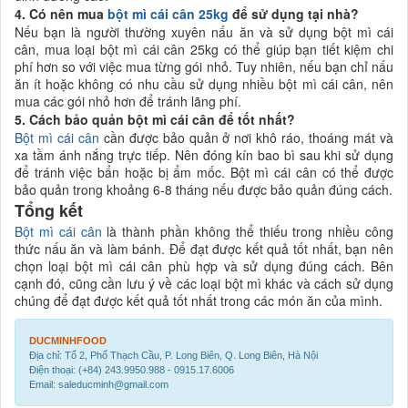
4. Có nên mua
bột mì cái cân 25kg
để sử dụng tại nhà?
Nếu bạn là người thường xuyên nấu ăn và sử dụng bột mì cái
cân, mua loại bột mì cái cân 25kg có thể giúp bạn tiết kiệm chi
phí hơn so với việc mua từng gói nhỏ. Tuy nhiên, nếu bạn chỉ nấu
ăn ít hoặc không có nhu cầu sử dụng nhiều bột mì cái cân, nên
mua các gói nhỏ hơn để tránh lãng phí.
5. Cách bảo quản bột mì cái cân để tốt nhất?
Bột mì cái cân
cần được bảo quản ở nơi khô ráo, thoáng mát và
xa tầm ánh nắng trực tiếp. Nên đóng kín bao bì sau khi sử dụng
để tránh việc bẩn hoặc bị ẩm mốc. Bột mì cái cân có thể được
bảo quản trong khoảng 6-8 tháng nếu được bảo quản đúng cách.
Tổng kết
Bột mì cái cân
là thành phần không thể thiếu trong nhiều công
thức nấu ăn và làm bánh. Để đạt được kết quả tốt nhất, bạn nên
chọn loại bột mì cái cân phù hợp và sử dụng đúng cách. Bên
cạnh đó, cũng cần lưu ý về các loại bột mì khác và cách sử dụng
chúng để đạt được kết quả tốt nhất trong các món ăn của mình.
DUCMINHFOOD
Địa chỉ: Tổ 2, Phố Thạch Cầu, P. Long Biên, Q. Long Biên, Hà Nội
Điện thoại: (+84) 243.9950.988 - 0915.17.6006
Email: saleducminh@gmail.com