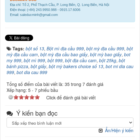
Địa chỉ: Tổ 2, Phố Thạch Cầu, P. Long Biên, Q. Long Biên, Hà Nội
Điện thoại: (+84) 243.9950.988 - 0915.17.6006
Email: saleducminh@gmail.com
Tags:
bột số 13
,
Bột mì địa cầu 999
,
bột mỳ địa cầu 999
,
bột
mỳ địa cầu cam
,
bột mỳ địa cầu bao giấy
,
bột mỳ bao giấy
,
bot
my 999
,
bột mì 999
,
bột 999
,
bột địa cầu cam
,
bột 25kg
,
bột
bánh pizza
,
bột giấy
,
bột mỳ bakers choice số 13
,
bot mi dia cau
999
,
bot dia cau 999
Tổng số điểm của bài viết là: 35 trong 7 đánh giá
Xếp hạng:
5
-
7
phiếu bầu
Click để đánh giá bài viết
Ý kiến bạn đọc
Ẩn/Hiện ý kiến