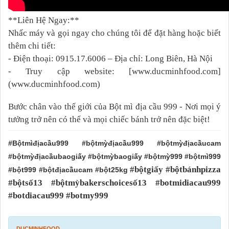
**Liên Hệ Ngay:**
Nhấc máy và gọi ngay cho chúng tôi để đặt hàng hoặc biết
thêm chi tiết:
- Điện thoại: 0915.17.6006 – Địa chỉ: Long Biên, Hà Nội
- Truy cập website: [www.ducminhfood.com]
(www.ducminhfood.com)
Bước chân vào thế giới của Bột mì địa cầu 999 - Nơi mọi ý
tưởng trở nên có thể và mọi chiếc bánh trở nên đặc biệt!
#Bộtmìđịacầu999 #bộtmỳđịacầu999 #bộtmỳđịacầucam
#bộtmỳđịacầubaogiấy #bộtmỳbaogiấy #bộtmỳ999 #bộtmì999
#bộtgiấy #bộtbánhpizza
#bột999 #bộtđịacầucam #bột25kg
#bộtsố13 #bộtmỳbakerschoicesố13 #botmidiacau999
#botdiacau999 #botmy999
DUCMINHFOOD