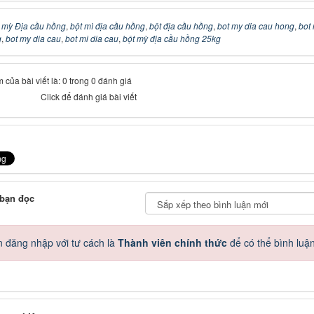
 mỳ Địa cầu hồng
,
bột mì địa cầu hồng
,
bột địa cầu hồng
,
bot my dia cau hong
,
bot 
g
,
bot my dia cau
,
bot mi dia cau
,
bột mỳ địa cầu hồng 25kg
 của bài viết là: 0 trong 0 đánh giá
Click để đánh giá bài viết
 bạn đọc
 đăng nhập với tư cách là
Thành viên chính thức
để có thể bình luậ