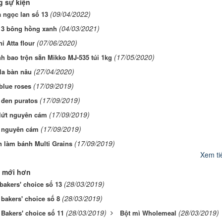
 sự kiện
(09/04/2022)
 ngọc lan số 13
(04/03/2021)
 3 bông hồng xanh
(07/06/2020)
i Atta flour
(17/05/2020)
h bao trộn sẵn Mikko MJ-535 túi 1kg
(27/04/2020)
la bàn nâu
(17/09/2019)
 blue roses
(17/09/2019)
 đen puratos
(17/09/2019)
 lứt nguyên cám
(17/09/2019)
 nguyên cám
(17/09/2019)
n làm bánh Multi Grains
Xem tiế
 mới hơn
(28/03/2019)
bakers' choice số 13
(28/03/2019)
bakers' choice số 8
(28/03/2019)
(28/03/2019)
Bakers' choice số 11
Bột mì Wholemeal