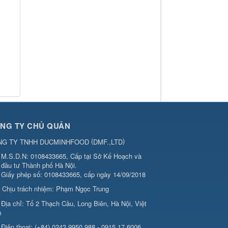
NG TY CHỦ QUẢN
(
)
NG TY TNHH DUCMINHFOOD
DMF.,LTD
M.S.D.N: 0108433665, Cấp tại Sở Kế Hoạch và
đầu tư Thành phố Hà Nội.
Giấy phép số: 0108433665, cấp ngày 14/09/2018
Chịu trách nhiệm:
Phạm Ngọc Trung
Địa chỉ:
Tổ 2 Thạch Cầu, Long Biên, Hà Nội, Việt
m
Điện thoại:
(+84) 0243.9950.988 - 0915.17.6006