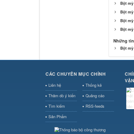
Bột mỳ
Bột mỳ
Bột mỳ
Bột mỳ 
Những tin
Bột mỳ 
CÁC CHUYÊN MỤC CHÍNH
CHÍ
VẬN
Liên hệ
Thống kê
Thăm dò ý kiến
Quảng cáo
Tìm kiếm
RSS-feeds
Sản Phẩm