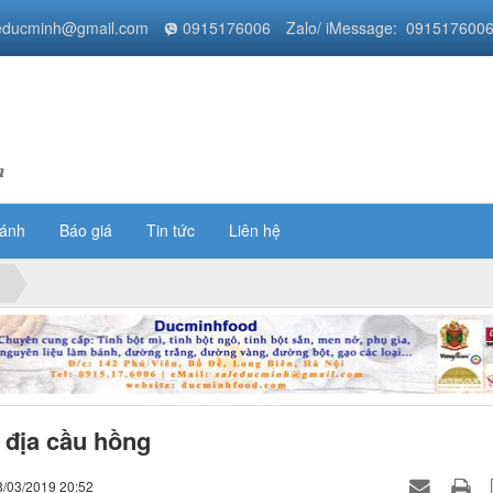
educminh@gmail.com
0915176006
Zalo/ iMessage: 091517600
a
bánh
Báo giá
Tin tức
Liên hệ
 địa cầu hồng
8/03/2019 20:52