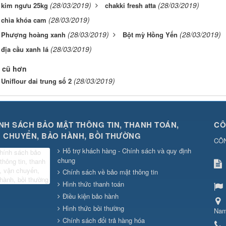
(28/03/2019)
(28/03/2019)
 kim ngưu 25kg
chakki fresh atta
(28/03/2019)
 chìa khóa cam
(28/03/2019)
(28/03/2019)
 Phượng hoàng xanh
Bột mỳ Hồng Yến
(28/03/2019)
địa cầu xanh lá
 cũ hơn
(28/03/2019)
Uniflour dai trung số 2
NH SÁCH BẢO MẬT THÔNG TIN, THANH TOÁN,
CÔ
 CHUYỂN, BẢO HÀNH, BỒI THƯỜNG
CÔ
Hỗ trợ khách hàng - Chính sách và quy định
chung
Chính sách về bảo mật thông tin
Hình thức thanh toán
Điều kiện bảo hành
Hình thức bồi thường
Na
Chính sách đổi trả hàng hóa