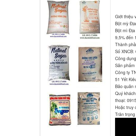
Giới thiệu
Bột mỳ Địa
Bột mì Địa
9,5% đến 
Thành phần
Số XNCB: 
Công dụng:
Sản phẩm đ
Công ty TN
51 Yết Kiê
Bảo quản n
Quý khách 
thoại: 091
Hoặc truy 
Trân trọng