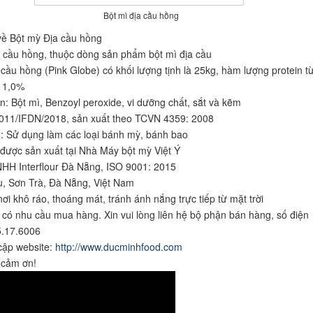
Bột mì địa cầu hồng
 về Bột mỳ Địa cầu hồng
 cầu hồng, thuộc dòng sản phẩm bột mì địa cầu
 cầu hồng (Pink Globe) có khối lượng tịnh là 25kg, hàm lượng protein t
11,0%
: Bột mì, Benzoyl peroxide, vi dưỡng chất, sắt và kẽm
011/IFDN/2018, sản xuất theo TCVN 4359: 2008
 Sử dụng làm các loại bánh mỳ, bánh bao
ược sản xuất tại Nhà Máy bột mỳ Việt Ý
HH Interflour Đà Nẵng, ISO 9001: 2015
u, Sơn Trà, Đà Nẵng, Việt Nam
ơi khô ráo, thoáng mát, tránh ánh nắng trực tiếp từ mặt trời
có nhu cầu mua hàng. Xin vui lòng liên hệ bộ phận bán hàng, số điện
5.17.6006
cập website:
http://www.ducminhfood.com
 cảm ơn!