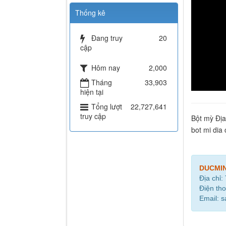
Thống kê
Đang truy
20
cập
Hôm nay
2,000
Tháng
33,903
hiện tại
Tổng lượt
22,727,641
truy cập
Bột mỳ Địa
bot mi dia
DUCMI
Địa chỉ:
Điện tho
Email: 