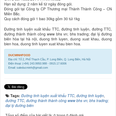
Hạn sử dụng: 2 năm kể từ ngày đóng gói.
Đóng gói tại Công ty CP Thương mại Thành Thành Công – CN
Miền Bắc.
Quy cách đóng gói 1 bao 30kg gồm 30 túi 1kg
Đường tinh luyện xuất khẩu TTC, đường tinh luyện, đường TTC,
đường thành thành công www bhs vn; bhs trading; đại lý đường
biên hòa tại hà nội, duong tinh luyen, duong xuat khau, duong
bien hoa, duong tinh luyen xuat khau bien hoa.
DUCMINHFOOD
Địa chỉ: Tổ 2, Phố Thạch Cầu, P. Long Biên, Q. Long Biên, Hà Nội
Điện thoại: (+84) 243.9950.988 - 0915.17.6006
Email: saleducminh@gmail.com
Tags:
Đường tinh luyện xuất khẩu TTC
,
đường tinh luyện
,
đường TTC
,
đường thành thành công www bhs vn; bhs trading;
đại lý đường biên
Tổng số điểm của bài viết là: 0 trong 0 đánh giá