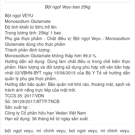
Bột ngọt Veyu bao 25kg
Bột ngọt VEYU
Monosodium Glutamate
Độ tinh khiết từ 99% trở lên
Trọng lượng tịnh: 25kg/ 1 bao
Phụ gia thực phẩm - Chất điều vị: Bột ngọt Veyu - Monosodium
Glutamate dùng cho thực phẩm
Thành phần định lượng:
Monosodium Glutamate không thấp hơn 99,0 %
Hướng dẫn sử dụng: Dùng làm chất điều vị trong chế biến thực
phẩm. Hàm lượng và đối tượng sử dụng phù hợp với văn bản hợp
nhất 02/VBHN-BYT ngày 15/06/2015 của Bộ Y Tế về hướng dẫn
quản lý phụ gia thực phẩm.
Hướng dẫn bảo quản: Bảo quản nơi khô ráo, thoáng mát, sạch và
tránh ánh nắng trực tiếp của mặt trời.
TCCS 35: 2017/VDN
Số: 39129/2017/ATTP-TNCB
Sản xuất tại :
Công ty Cổ phần hữu hạn Vedan Việt Nam
Hạn sử dụng: 36 tháng kể từ ngày sản xuất.
bột ngọt veyu, mì chính veyu, bot ngot veyu, mi chinh veyu,