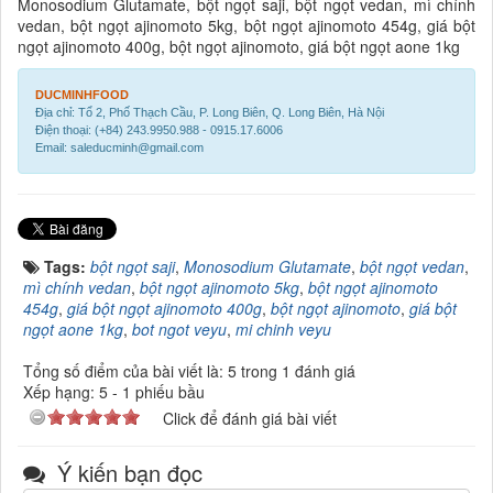
Monosodium Glutamate, bột ngọt saji, bột ngọt vedan, mì chính
vedan, bột ngọt ajinomoto 5kg, bột ngọt ajinomoto 454g, giá bột
ngọt ajinomoto 400g, bột ngọt ajinomoto, giá bột ngọt aone 1kg
DUCMINHFOOD
Địa chỉ: Tổ 2, Phố Thạch Cầu, P. Long Biên, Q. Long Biên, Hà Nội
Điện thoại: (+84) 243.9950.988 - 0915.17.6006
Email: saleducminh@gmail.com
Tags:
bột ngọt saji
,
Monosodium Glutamate
,
bột ngọt vedan
,
mì chính vedan
,
bột ngọt ajinomoto 5kg
,
bột ngọt ajinomoto
454g
,
giá bột ngọt ajinomoto 400g
,
bột ngọt ajinomoto
,
giá bột
ngọt aone 1kg
,
bot ngot veyu
,
mi chinh veyu
Tổng số điểm của bài viết là: 5 trong 1 đánh giá
Xếp hạng:
5
-
1
phiếu bầu
Click để đánh giá bài viết
Ý kiến bạn đọc