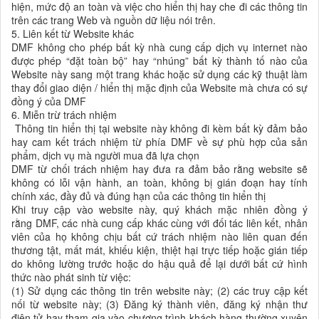
hiện, mức độ an toàn và việc cho hiển thị hay che đi các thông tin
trên các trang Web và nguồn dữ liệu nói trên.
5. Liên kết từ Website khác
DMF không cho phép bất kỳ nhà cung cấp dịch vụ internet nào
được phép “đặt toàn bộ” hay “nhúng” bất kỳ thành tố nào của
Website này sang một trang khác hoặc sử dụng các kỹ thuật làm
thay đổi giao diện / hiển thị mặc định của Website mà chưa có sự
đồng ý của DMF
6. Miễn trừ trách nhiệm
Thông tin hiển thị tại website này không đi kèm bất kỳ đảm bảo
hay cam kết trách nhiệm từ phía DMF về sự phù hợp của sản
phẩm, dịch vụ mà người mua đã lựa chọn
DMF từ chối trách nhiệm hay đưa ra đảm bảo rằng website sẽ
không có lỗi vận hành, an toàn, không bị gián đoạn hay tính
chính xác, đầy đủ và đúng hạn của các thông tin hiển thị
Khi truy cập vào website này, quý khách mặc nhiên đồng ý
rằng DMF, các nhà cung cấp khác cùng với đối tác liên kết, nhân
viên của họ không chịu bất cứ trách nhiệm nào liên quan đến
thương tật, mất mát, khiếu kiện, thiệt hại trực tiếp hoặc gián tiếp
do không lường trước hoặc do hậu quả để lại dưới bất cứ hình
thức nào phát sinh từ việc:
(1) Sử dụng các thông tin trên website này; (2) các truy cập kết
nối từ website này; (3) Đăng ký thành viên, đăng ký nhận thư
điện tử hay tham gia vào chương trình khách hàng thường xuyên