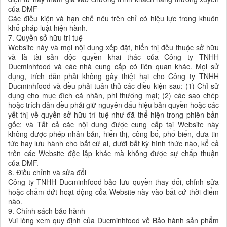
của DMF
Các điều kiện và hạn chế nêu trên chỉ có hiệu lực trong khuôn
khổ pháp luật hiện hành.
7. Quyền sở hữu trí tuệ
Website này và mọi nội dung xếp đặt, hiển thị đều thuộc sở hữu
và là tài sản độc quyền khai thác của Công ty TNHH
Ducminhfood và các nhà cung cấp có liên quan khác. Mọi sử
dụng, trích dẫn phải không gây thiệt hại cho Công ty TNHH
Ducminhfood và đều phải tuân thủ các điều kiện sau: (1) Chỉ sử
dụng cho mục đích cá nhân, phi thương mại; (2) các sao chép
hoặc trích dẫn đều phải giữ nguyên dấu hiệu bản quyền hoặc các
yết thị về quyền sở hữu trí tuệ như đã thể hiện trong phiên bản
gốc; và Tất cả các nội dung được cung cấp tại Website này
không được phép nhân bản, hiển thị, công bố, phổ biến, đưa tin
tức hay lưu hành cho bất cứ ai, dưới bất kỳ hình thức nào, kể cả
trên các Website độc lập khác mà không được sự chấp thuận
của DMF.
8. Điều chỉnh và sửa đổi
Công ty TNHH Ducminhfood bảo lưu quyền thay đổi, chỉnh sửa
hoặc chấm dứt hoạt động của Website này vào bất cứ thời điểm
nào.
9. Chính sách bảo hành
Vui lòng xem quy định của Ducminhfood về Bảo hành sản phẩm