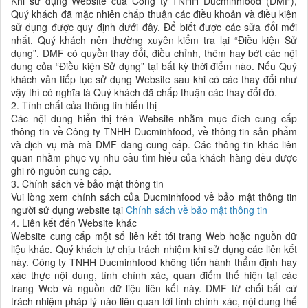
Khi sử dụng Website của Công ty TNHH Ducminhfood (DMF),
Quý khách đã mặc nhiên chấp thuận các điều khoản và điều kiện
sử dụng được quy định dưới đây. Để biết được các sửa đổi mới
nhất, Quý khách nên thường xuyên kiểm tra lại “Điều kiện Sử
dụng”. DMF có quyền thay đổi, điều chỉnh, thêm hay bớt các nội
dung của “Điều kiện Sử dụng” tại bất kỳ thời điểm nào. Nếu Quý
khách vẫn tiếp tục sử dụng Website sau khi có các thay đổi như
vậy thì có nghĩa là Quý khách đã chấp thuận các thay đổi đó.
2. Tính chất của thông tin hiển thị
Các nội dung hiển thị trên Website nhằm mục đích cung cấp
thông tin về Công ty TNHH Ducminhfood, về thông tin sản phẩm
và dịch vụ mà mà DMF đang cung cấp. Các thông tin khác liên
quan nhằm phục vụ nhu cầu tìm hiểu của khách hàng đều được
ghi rõ nguồn cung cấp.
3. Chính sách về bảo mật thông tin
Vui lòng xem chính sách của Ducminhfood về bảo mật thông tin
người sử dụng website tại
Chính sách về bảo mật thông tin
4. Liên kết đến Website khác
Website cung cấp một số liên kết tới trang Web hoặc nguồn dữ
liệu khác. Quý khách tự chịu trách nhiệm khi sử dụng các liên kết
này. Công ty TNHH Ducminhfood không tiến hành thẩm định hay
xác thực nội dung, tính chính xác, quan điểm thể hiện tại các
trang Web và nguồn dữ liệu liên kết này. DMF từ chối bất cứ
trách nhiệm pháp lý nào liên quan tới tính chính xác, nội dung thể