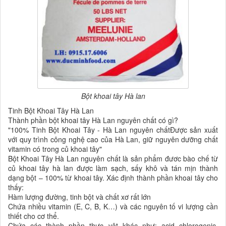
Bột khoai tây Hà lan
Tinh Bột Khoai Tây Hà Lan
Thành phần bột khoai tây Hà Lan nguyên chất có gì?
"100% Tinh Bột Khoai Tây - Hà Lan nguyên chấtĐược sản xuất
với quy trình công nghệ cao của Hà Lan, giữ nguyên dưỡng chất
vitamin có trong củ khoai tây"
Bột Khoai Tây Hà Lan nguyên chất là sản phẩm đươc bào chế từ
củ khoai tây hà lan được làm sạch, sấy khô và tán mịn thành
dạng bột – 100% từ khoai tây. Xác định thành phần khoai tây cho
thấy:
Hàm lượng đường, tinh bột và chất xơ rất lớn
Chứa nhiều vitamin (E, C, B, K…) và các nguyên tố vi lượng cần
thiết cho cơ thể.
Chứa các thành phần thực vật khác như: acid chlorogenic,