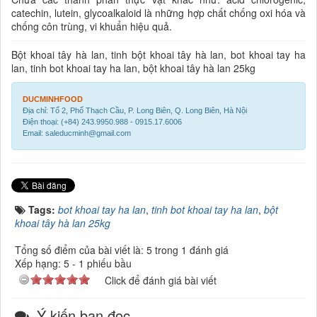
catechin, lutein, glycoalkaloid là những hợp chất chống oxi hóa và
chống côn trùng, vi khuẩn hiệu quả.
Bột khoai tây hà lan, tinh bột khoai tây hà lan, bot khoai tay ha
lan, tinh bot khoai tay ha lan, bột khoai tây hà lan 25kg
DUCMINHFOOD
Địa chỉ: Tổ 2, Phố Thạch Cầu, P. Long Biên, Q. Long Biên, Hà Nội
Điện thoại: (+84) 243.9950.988 - 0915.17.6006
Email: saleducminh@gmail.com
Tags:
bot khoai tay ha lan
,
tinh bot khoai tay ha lan
,
bột
khoai tây hà lan 25kg
Tổng số điểm của bài viết là: 5 trong 1 đánh giá
Xếp hạng:
5
-
1
phiếu bầu
Click để đánh giá bài viết
Ý kiến bạn đọc